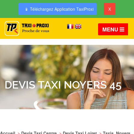
📱 Téléchargez Application TaxiProxi
X
MENU
DEVIS TAXI NOYERS 45
Accueil
>
Devis Taxi Centre
>
Devis Taxi Loiret
>
Taxis Noyers