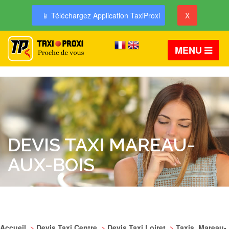
📱 Téléchargez Application TaxiProxi
X
MENU
DEVIS TAXI MAREAU-
AUX-BOIS
Accueil
>
Devis Taxi Centre
>
Devis Taxi Loiret
>
Taxis Mareau-