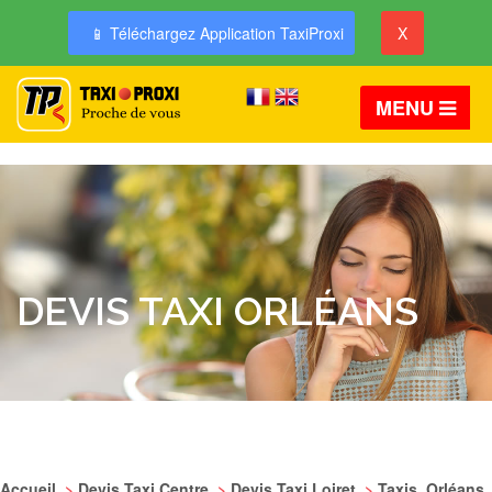
📱 Téléchargez Application TaxiProxi
X
MENU
DEVIS TAXI ORLÉANS
Accueil
>
Devis Taxi Centre
>
Devis Taxi Loiret
>
Taxis Orléans