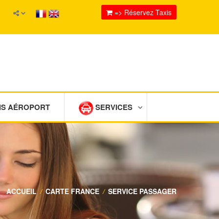
=> Réservez Taxis
IS AÉROPORT
SERVICES
ACCUEIL
/
CARTE FRANCE
/
SERVICE PASSAGER