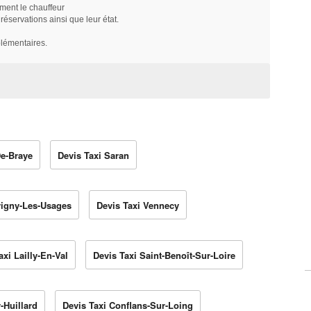
ment le chauffeur
servations ainsi que leur état.
plémentaires.
De-Braye
Devis Taxi Saran
rigny-Les-Usages
Devis Taxi Vennecy
axi Lailly-En-Val
Devis Taxi Saint-Benoît-Sur-Loire
-Huillard
Devis Taxi Conflans-Sur-Loing