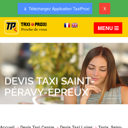
📱 Téléchargez Application TaxiProxi
X
MENU
DEVIS TAXI SAINT-
PÉRAVY-ÉPREUX
Accueil
>
Devis Taxi Centre
>
Devis Taxi Loiret
>
Taxis Saint-