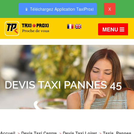
📱 Téléchargez Application TaxiProxi
X
MENU
DEVIS TAXI PANNES 45
Accueil
>
Devis Taxi Centre
>
Devis Taxi Loiret
>
Taxis Pannes