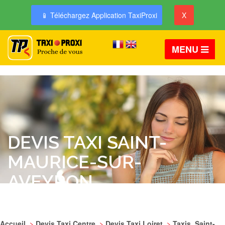
📱 Téléchargez Application TaxiProxi
X
MENU
DEVIS TAXI SAINT-
MAURICE-SUR-
AVEYRON
Accueil
>
Devis Taxi Centre
>
Devis Taxi Loiret
>
Taxis Saint-