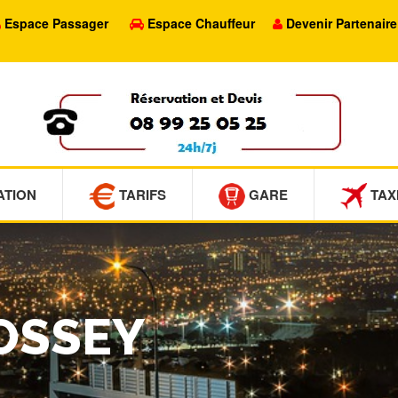
Espace Passager
Espace Chauffeur
Devenir Partenaire
ATION
TARIFS
GARE
TAX
BOSSEY