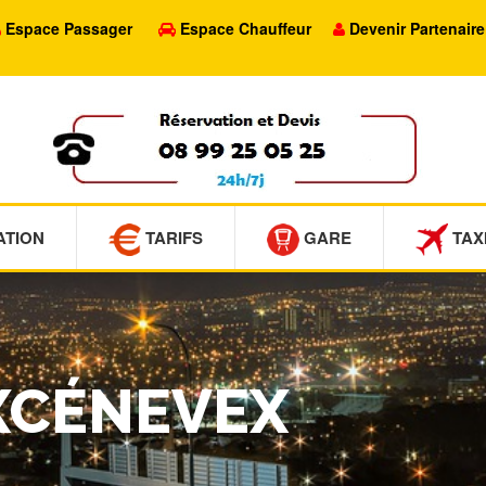
Espace Passager
Espace Chauffeur
Devenir Partenaire
ATION
TARIFS
GARE
TAX
EXCÉNEVEX