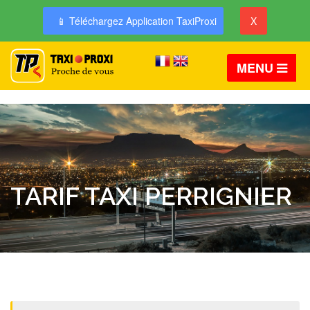
📱 Téléchargez Application TaxiProxi
X
MENU
TARIF TAXI PERRIGNIER