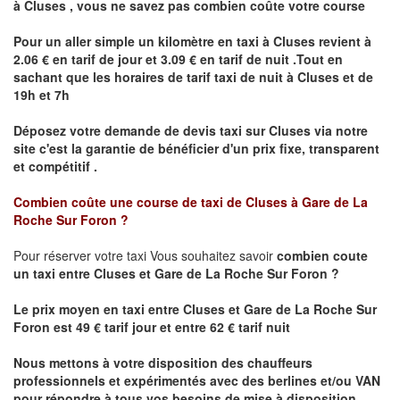
à
Cluses
,
vous ne savez pas combien
coûte
votre course
Pour un aller simple un kilomètre en taxi à
Cluses
revient à
2.06 € en tarif de jour et 3.09 € en tarif de nuit .Tout en
sachant que les horaires de tarif taxi de nuit à
Cluses
et de
19h et 7h
Déposez votre demande de devis taxi sur
Cluses
via notre
site
c'est la garantie de bénéficier
d'un prix fixe, transparent
et compétitif .
Combien coûte une course de taxi de
Cluses à Gare de La
Roche Sur Foron ?
Pour réserver votre taxi Vous souhaitez savoir
combien coute
un taxi
entre Cluses et
Gare de La Roche Sur Foron
?
Le prix moyen en taxi entre
Cluses et Gare de La Roche Sur
Foron
est 49 € tarif jour et entre 62 € tarif nuit
Nous mettons à votre disposition des chauffeurs
professionnels et expérimentés avec des berlines et/ou VAN
pour répondre à tous vos besoins de mise à disposition