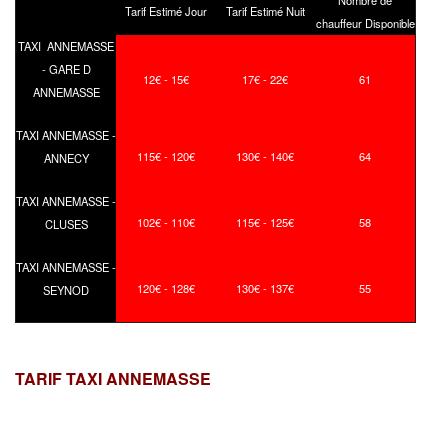
Tarif Estimé Jour
Tarif Estimé Nuit
chauffeur Disponible
TAXI ANNEMASSE
- GARE D
12€ - 15€
17€ - 22€
61
ANNEMASSE
TAXI ANNEMASSE -
115€ - 120€
130€ - 140€
64
ANNECY
TAXI ANNEMASSE -
102€ - 110€
115€ - 125€
58
CLUSES
TAXI ANNEMASSE -
120€ - 128€
130€ - 137€
55
SEYNOD
TARIF TAXI ANNEMASSE