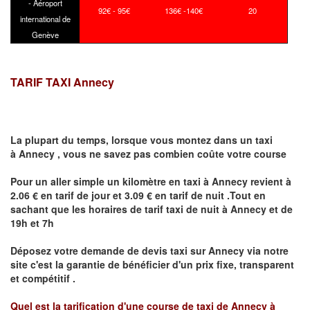
- Aéroport
92€ - 95€
136€ -140€
20
international de
Genève
TARIF TAXI Annecy
La plupart du temps, lorsque vous montez dans un taxi
à
Annecy
,
vous ne savez pas combien
coûte
votre course
Pour un aller simple un kilomètre en taxi à
Annecy
revient à
2.06 € en tarif de jour et 3.09 € en tarif de nuit .Tout en
sachant que les horaires de tarif taxi de nuit à
Annecy
et de
19h et 7h
Déposez votre demande de devis taxi sur
Annecy
via notre
site
c'est la garantie de bénéficier
d'un prix fixe, transparent
et compétitif .
Quel est la tarification d'une course de taxi de
Annecy à