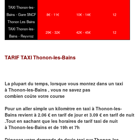
TAXI Thonon-les-
Bains - Gare SNCF
8€ - 11€
10€ - 14€
12
Thonon Les Bains
TAXI Thonon-les-
29€ - 32€
42€ - 45€
12
Bains - Reyvroz
TARIF TAXI Thonon-les-Bains
La plupart du temps, lorsque vous montez dans un taxi
à
Thonon-les-Bains
,
vous ne savez pas
combien
coûte
votre course
Pour un aller simple un kilomètre en taxi à
Thonon-les-
Bains
revient à 2.06 € en tarif de jour et 3.09 € en tarif de nuit
.Tout en sachant que les horaires de tarif taxi de nuit
à
Thonon-les-Bains
et de 19h et 7h
Déposez votre demande de devis taxi sur
Thonon-les-