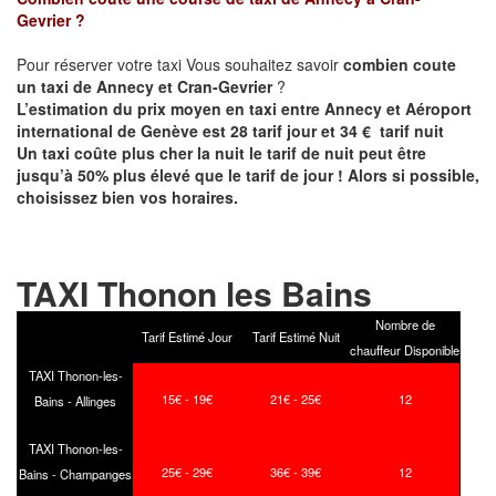
Gevrier
?
Pour réserver votre taxi Vous souhaitez savoir
combien coute
un taxi de
Annecy et
Cran-Gevrier
?
L’estimation du prix moyen en taxi entre Annecy et Aéroport
international de Genève est 28 tarif jour et 34 € tarif nuit
Un taxi coûte plus cher la nuit le tarif de nuit peut être
jusqu’à 50% plus élevé que le tarif de jour ! Alors si possible,
choisissez bien vos horaires.
TAXI Thonon les Bains
Nombre de
Tarif Estimé Jour
Tarif Estimé Nuit
chauffeur Disponible
TAXI Thonon-les-
15€ - 19€
21€ - 25€
12
Bains - Allinges
TAXI Thonon-les-
25€ - 29€
36€ - 39€
12
Bains - Champanges