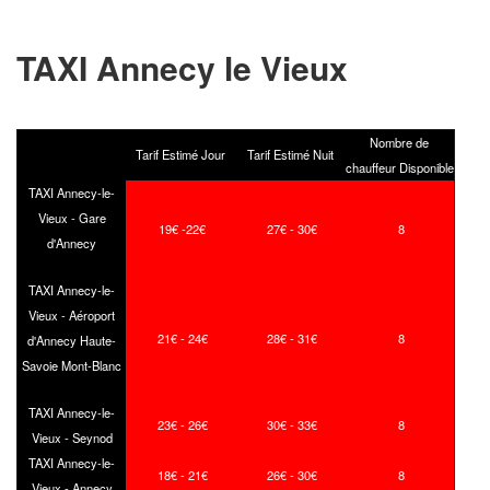
TAXI Annecy le Vieux
Nombre de
Tarif Estimé Jour
Tarif Estimé Nuit
chauffeur Disponible
TAXI Annecy-le-
Vieux - Gare
19€ -22€
27€ - 30€
8
d'Annecy
TAXI Annecy-le-
Vieux - Aéroport
21€ - 24€
28€ - 31€
8
d'Annecy Haute-
Savoie Mont-Blanc
TAXI Annecy-le-
23€ - 26€
30€ - 33€
8
Vieux - Seynod
TAXI Annecy-le-
18€ - 21€
26€ - 30€
8
Vieux - Annecy