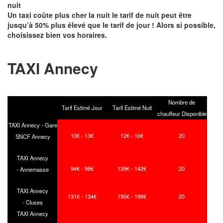
nuit
Un taxi coûte plus cher la nuit le tarif de nuit peut être
jusqu’à 50% plus élevé que le tarif de jour ! Alors si possible,
choisissez bien vos horaires.
TAXI Annecy
Nombre de
Tarif Estimé Jour
Tarif Estimé Nuit
chauffeur Disponible
TAXI Annecy - Gare
10€ - 13€
12€ - 16€
20
SNCF Annecy
TAXI Annecy
94€ - 98€
139€ - 142€
20
- Annemasse
TAXI Annecy
131€ - 134€
195€ - 198€
20
- Cluses
TAXI Annecy