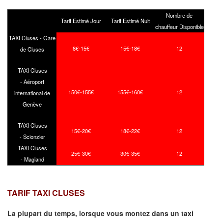
Nombre de
Tarif Estimé Jour
Tarif Estimé Nuit
chauffeur Disponible
TAXI Cluses - Gare
8€-15€
15€-18€
12
de Cluses
TAXI Cluses
- Aéroport
150€-155€
155€-160€
12
international de
Genève
TAXI Cluses
15€-20€
18€-22€
12
- Scionzier
TAXI Cluses
25€-30€
30€-35€
12
- Magland
TARIF TAXI CLUSES
La plupart du temps, lorsque vous montez dans un taxi