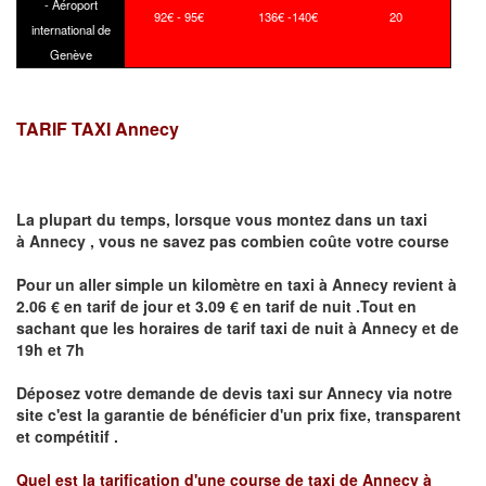
- Aéroport
92€ - 95€
136€ -140€
20
international de
Genève
TARIF TAXI Annecy
La plupart du temps, lorsque vous montez dans un taxi
à
Annecy
,
vous ne savez pas combien
coûte
votre course
Pour un aller simple un kilomètre en taxi à
Annecy
revient à
2.06 € en tarif de jour et 3.09 € en tarif de nuit .Tout en
sachant que les horaires de tarif taxi de nuit à
Annecy
et de
19h et 7h
Déposez votre demande de devis taxi sur
Annecy
via notre
site
c'est la garantie de bénéficier
d'un prix fixe, transparent
et compétitif .
Quel est la tarification d'une course de taxi de
Annecy à