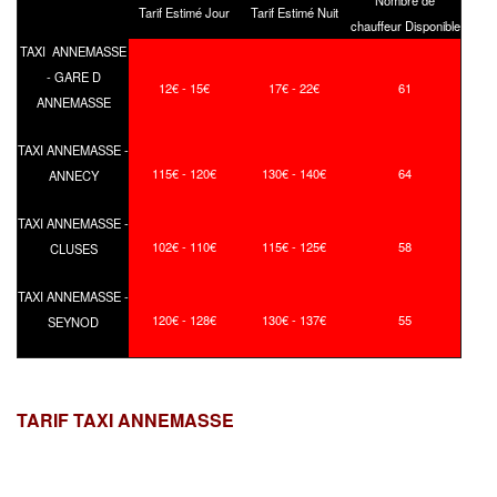
Tarif Estimé Jour
Tarif Estimé Nuit
chauffeur Disponible
TAXI ANNEMASSE
- GARE D
12€ - 15€
17€ - 22€
61
ANNEMASSE
TAXI ANNEMASSE -
115€ - 120€
130€ - 140€
64
ANNECY
TAXI ANNEMASSE -
102€ - 110€
115€ - 125€
58
CLUSES
TAXI ANNEMASSE -
120€ - 128€
130€ - 137€
55
SEYNOD
TARIF TAXI ANNEMASSE