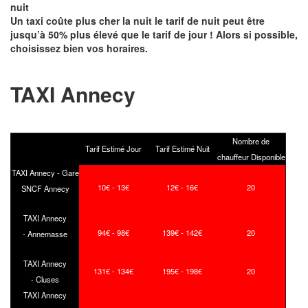
nuit
Un taxi coûte plus cher la nuit le tarif de nuit peut être
jusqu’à 50% plus élevé que le tarif de jour ! Alors si possible,
choisissez bien vos horaires.
TAXI Annecy
Nombre de
Tarif Estimé Jour
Tarif Estimé Nuit
chauffeur Disponible
TAXI Annecy - Gare
10€ - 13€
12€ - 16€
20
SNCF Annecy
TAXI Annecy
94€ - 98€
139€ - 142€
20
- Annemasse
TAXI Annecy
131€ - 134€
195€ - 198€
20
- Cluses
TAXI Annecy