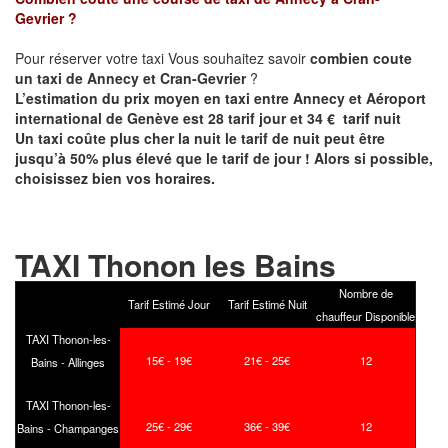
Gevrier
?
Pour réserver votre taxi Vous souhaitez savoir
combien coute
un taxi de
Annecy et
Cran-Gevrier
?
L’estimation du prix moyen en taxi entre Annecy et Aéroport
international de Genève est 28 tarif jour et 34 € tarif nuit
Un taxi coûte plus cher la nuit le tarif de nuit peut être
jusqu’à 50% plus élevé que le tarif de jour ! Alors si possible,
choisissez bien vos horaires.
TAXI Thonon les Bains
Nombre de
Tarif Estimé Jour
Tarif Estimé Nuit
chauffeur Disponible
TAXI Thonon-les-
15€ - 19€
21€ - 25€
12
Bains - Allinges
TAXI Thonon-les-
25€ - 29€
36€ - 39€
12
Bains - Champanges