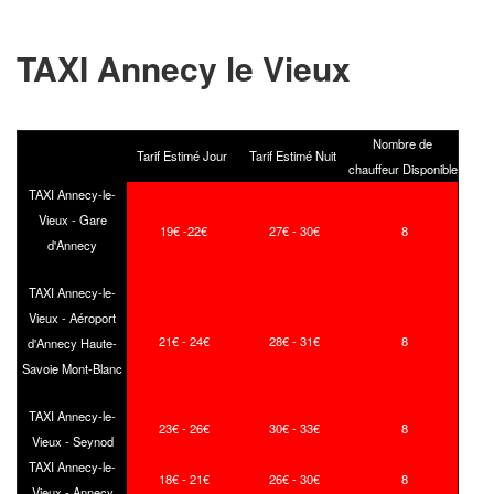
TAXI Annecy le Vieux
Nombre de
Tarif Estimé Jour
Tarif Estimé Nuit
chauffeur Disponible
TAXI Annecy-le-
Vieux - Gare
19€ -22€
27€ - 30€
8
d'Annecy
TAXI Annecy-le-
Vieux - Aéroport
21€ - 24€
28€ - 31€
8
d'Annecy Haute-
Savoie Mont-Blanc
TAXI Annecy-le-
23€ - 26€
30€ - 33€
8
Vieux - Seynod
TAXI Annecy-le-
18€ - 21€
26€ - 30€
8
Vieux - Annecy