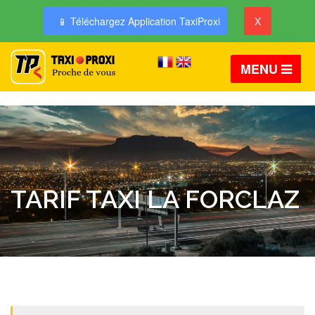
📱 Téléchargez Application TaxiProxi
X
MENU
TARIF TAXI LA FORCLAZ