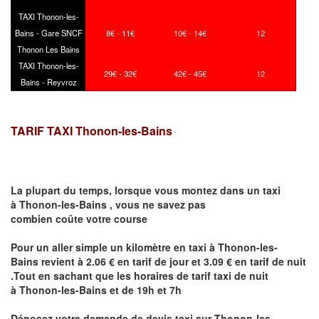
TAXI Thonon-les-
Bains - Gare SNCF
8€ - 11€
10€ - 14€
12
Thonon Les Bains
TAXI Thonon-les-
29€ - 32€
42€ - 45€
12
Bains - Reyvroz
TARIF TAXI Thonon-les-Bains
La plupart du temps, lorsque vous montez dans un taxi
à
Thonon-les-Bains
,
vous ne savez pas
combien
coûte
votre course
Pour un aller simple un kilomètre en taxi à
Thonon-les-
Bains
revient à 2.06 € en tarif de jour et 3.09 € en tarif de nuit
.Tout en sachant que les horaires de tarif taxi de nuit
à
Thonon-les-Bains
et de 19h et 7h
Déposez votre demande de devis taxi sur
Thonon-les-