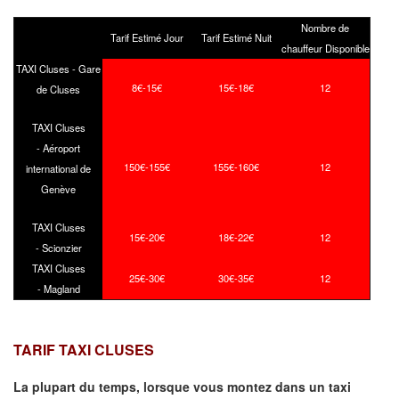
Nombre de
Tarif Estimé Jour
Tarif Estimé Nuit
chauffeur Disponible
TAXI Cluses - Gare
8€-15€
15€-18€
12
de Cluses
TAXI Cluses
- Aéroport
150€-155€
155€-160€
12
international de
Genève
TAXI Cluses
15€-20€
18€-22€
12
- Scionzier
TAXI Cluses
25€-30€
30€-35€
12
- Magland
TARIF TAXI CLUSES
La plupart du temps, lorsque vous montez dans un taxi