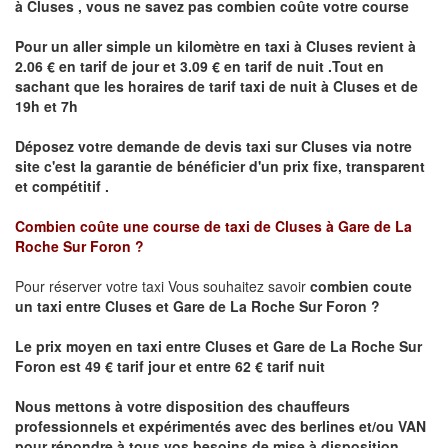
à
Cluses
,
vous ne savez pas combien
coûte
votre course
Pour un aller simple un kilomètre en taxi à
Cluses
revient à
2.06 € en tarif de jour et 3.09 € en tarif de nuit .Tout en
sachant que les horaires de tarif taxi de nuit à
Cluses
et de
19h et 7h
Déposez votre demande de devis taxi sur
Cluses
via notre
site
c'est la garantie de bénéficier
d'un prix fixe, transparent
et compétitif .
Combien coûte une course de taxi de
Cluses à Gare de La
Roche Sur Foron ?
Pour réserver votre taxi Vous souhaitez savoir
combien coute
un taxi
entre Cluses et
Gare de La Roche Sur Foron
?
Le prix moyen en taxi entre
Cluses et Gare de La Roche Sur
Foron
est 49 € tarif jour et entre 62 € tarif nuit
Nous mettons à votre disposition des chauffeurs
professionnels et expérimentés avec des berlines et/ou VAN
pour répondre à tous vos besoins de mise à disposition