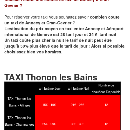
Gevrier
?
Pour réserver votre taxi Vous souhaitez savoir
combien coute
un taxi de
Annecy et
Cran-Gevrier
?
L’estimation du prix moyen en taxi entre Annecy et Aéroport
international de Genève est 28 tarif jour et 34 € tarif nuit
Un taxi coûte plus cher la nuit le tarif de nuit peut être
jusqu’à 50% plus élevé que le tarif de jour ! Alors si possible,
choisissez bien vos horaires.
TAXI Thonon les Bains
Nombre de
Tarif Estimé Jour
Tarif Estimé Nuit
chauffeur Disponible
TAXI Thonon-les-
15€ - 19€
21€ - 25€
12
Bains - Allinges
TAXI Thonon-les-
25€ - 29€
36€ - 39€
12
Bains - Champanges