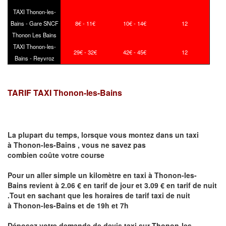
TAXI Thonon-les-
Bains - Gare SNCF
8€ - 11€
10€ - 14€
12
Thonon Les Bains
TAXI Thonon-les-
29€ - 32€
42€ - 45€
12
Bains - Reyvroz
TARIF TAXI Thonon-les-Bains
La plupart du temps, lorsque vous montez dans un taxi
à
Thonon-les-Bains
,
vous ne savez pas
combien
coûte
votre course
Pour un aller simple un kilomètre en taxi à
Thonon-les-
Bains
revient à 2.06 € en tarif de jour et 3.09 € en tarif de nuit
.Tout en sachant que les horaires de tarif taxi de nuit
à
Thonon-les-Bains
et de 19h et 7h
Déposez votre demande de devis taxi sur
Thonon-les-