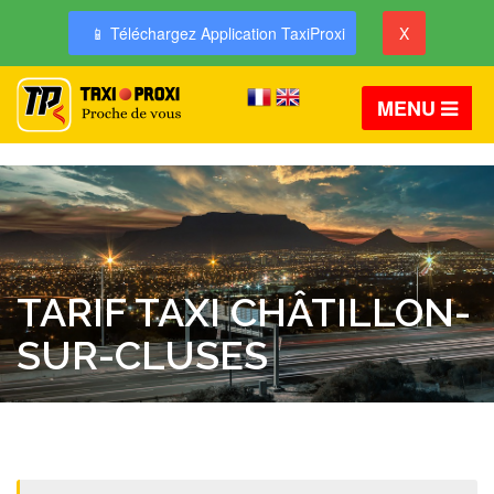
📱 Téléchargez Application TaxiProxi
X
MENU
TARIF TAXI CHÂTILLON-
SUR-CLUSES