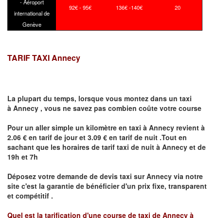
- Aéroport
92€ - 95€
136€ -140€
20
international de
Genève
TARIF TAXI Annecy
La plupart du temps, lorsque vous montez dans un taxi
à
Annecy
,
vous ne savez pas combien
coûte
votre course
Pour un aller simple un kilomètre en taxi à
Annecy
revient à
2.06 € en tarif de jour et 3.09 € en tarif de nuit .Tout en
sachant que les horaires de tarif taxi de nuit à
Annecy
et de
19h et 7h
Déposez votre demande de devis taxi sur
Annecy
via notre
site
c'est la garantie de bénéficier
d'un prix fixe, transparent
et compétitif .
Quel est la tarification d'une course de taxi de
Annecy à