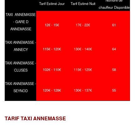
Tarif Estimé Jour
Tarif Estimé Nuit
chauffeur Disponible
TAXI ANNEMASSE
- GARE D
12€ - 15€
17€ - 22€
61
ANNEMASSE
TAXI ANNEMASSE -
115€ - 120€
130€ - 140€
64
ANNECY
TAXI ANNEMASSE -
102€ - 110€
115€ - 125€
58
CLUSES
TAXI ANNEMASSE -
120€ - 128€
130€ - 137€
55
SEYNOD
TARIF TAXI ANNEMASSE