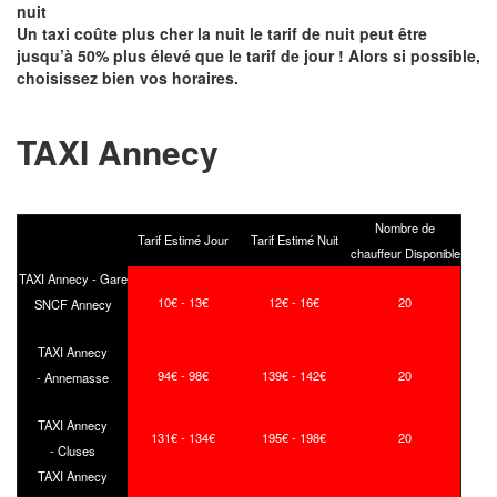
nuit
Un taxi coûte plus cher la nuit le tarif de nuit peut être
jusqu’à 50% plus élevé que le tarif de jour ! Alors si possible,
choisissez bien vos horaires.
TAXI Annecy
Nombre de
Tarif Estimé Jour
Tarif Estimé Nuit
chauffeur Disponible
TAXI Annecy - Gare
10€ - 13€
12€ - 16€
20
SNCF Annecy
TAXI Annecy
94€ - 98€
139€ - 142€
20
- Annemasse
TAXI Annecy
131€ - 134€
195€ - 198€
20
- Cluses
TAXI Annecy