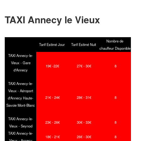
TAXI Annecy le Vieux
Nombre de
Tarif Estimé Jour
Tarif Estimé Nuit
chauffeur Disponible
TAXI Annecy-le-
Vieux - Gare
19€ -22€
27€ - 30€
8
d'Annecy
TAXI Annecy-le-
Vieux - Aéroport
21€ - 24€
28€ - 31€
8
d'Annecy Haute-
Savoie Mont-Blanc
TAXI Annecy-le-
23€ - 26€
30€ - 33€
8
Vieux - Seynod
TAXI Annecy-le-
18€ - 21€
26€ - 30€
8
Vieux - Annecy