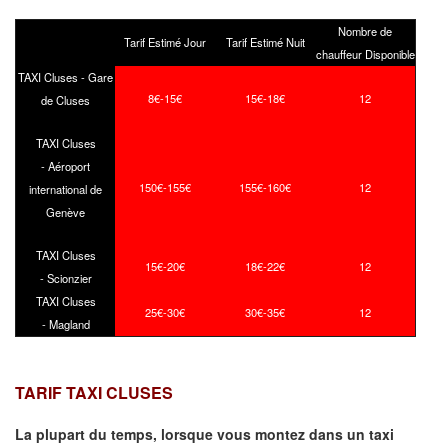
Nombre de
Tarif Estimé Jour
Tarif Estimé Nuit
chauffeur Disponible
TAXI Cluses - Gare
8€-15€
15€-18€
12
de Cluses
TAXI Cluses
- Aéroport
150€-155€
155€-160€
12
international de
Genève
TAXI Cluses
15€-20€
18€-22€
12
- Scionzier
TAXI Cluses
25€-30€
30€-35€
12
- Magland
TARIF TAXI CLUSES
La plupart du temps, lorsque vous montez dans un taxi