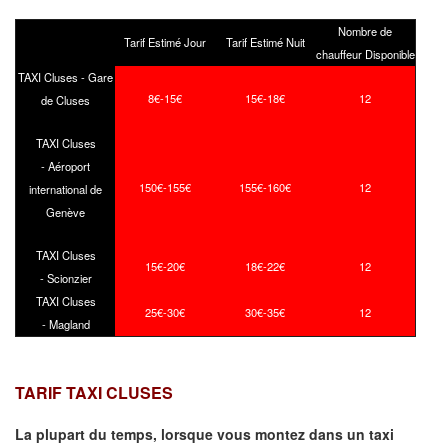
Nombre de
Tarif Estimé Jour
Tarif Estimé Nuit
chauffeur Disponible
TAXI Cluses - Gare
8€-15€
15€-18€
12
de Cluses
TAXI Cluses
- Aéroport
150€-155€
155€-160€
12
international de
Genève
TAXI Cluses
15€-20€
18€-22€
12
- Scionzier
TAXI Cluses
25€-30€
30€-35€
12
- Magland
TARIF TAXI CLUSES
La plupart du temps, lorsque vous montez dans un taxi