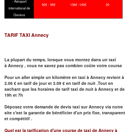
- Aéroport
92€ - 95€
136€ -140€
20
international de
Genève
TARIF TAXI Annecy
La plupart du temps, lorsque vous montez dans un taxi
à
Annecy
,
vous ne savez pas combien
coûte
votre course
Pour un aller simple un kilomètre en taxi à
Annecy
revient à
2.06 € en tarif de jour et 3.09 € en tarif de nuit .Tout en
sachant que les horaires de tarif taxi de nuit à
Annecy
et de
19h et 7h
Déposez votre demande de devis taxi sur
Annecy
via notre
site
c'est la garantie de bénéficier
d'un prix fixe, transparent
et compétitif .
Quel est la tarification d'une course de taxi de
Annecy à