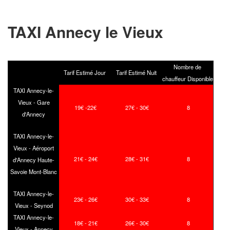
TAXI Annecy le Vieux
Nombre de
Tarif Estimé Jour
Tarif Estimé Nuit
chauffeur Disponible
TAXI Annecy-le-
Vieux - Gare
19€ -22€
27€ - 30€
8
d'Annecy
TAXI Annecy-le-
Vieux - Aéroport
21€ - 24€
28€ - 31€
8
d'Annecy Haute-
Savoie Mont-Blanc
TAXI Annecy-le-
23€ - 26€
30€ - 33€
8
Vieux - Seynod
TAXI Annecy-le-
18€ - 21€
26€ - 30€
8
Vieux - Annecy