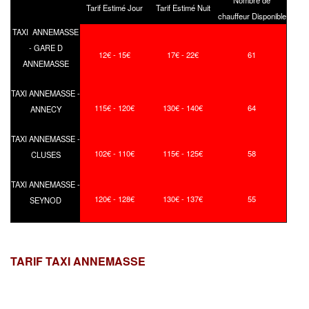
Tarif Estimé Jour
Tarif Estimé Nuit
chauffeur Disponible
TAXI ANNEMASSE
- GARE D
12€ - 15€
17€ - 22€
61
ANNEMASSE
TAXI ANNEMASSE -
115€ - 120€
130€ - 140€
64
ANNECY
TAXI ANNEMASSE -
102€ - 110€
115€ - 125€
58
CLUSES
TAXI ANNEMASSE -
120€ - 128€
130€ - 137€
55
SEYNOD
TARIF TAXI ANNEMASSE