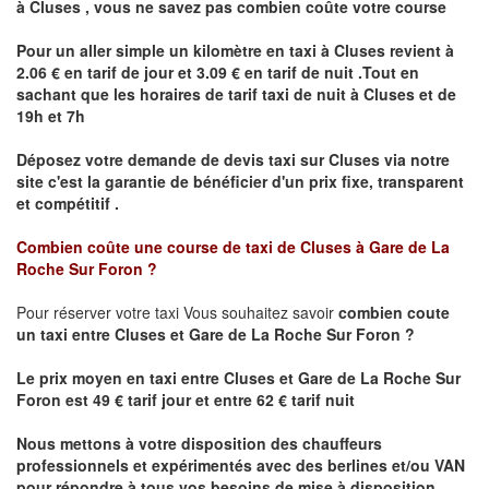
à
Cluses
,
vous ne savez pas combien
coûte
votre course
Pour un aller simple un kilomètre en taxi à
Cluses
revient à
2.06 € en tarif de jour et 3.09 € en tarif de nuit .Tout en
sachant que les horaires de tarif taxi de nuit à
Cluses
et de
19h et 7h
Déposez votre demande de devis taxi sur
Cluses
via notre
site
c'est la garantie de bénéficier
d'un prix fixe, transparent
et compétitif .
Combien coûte une course de taxi de
Cluses à Gare de La
Roche Sur Foron ?
Pour réserver votre taxi Vous souhaitez savoir
combien coute
un taxi
entre Cluses et
Gare de La Roche Sur Foron
?
Le prix moyen en taxi entre
Cluses et Gare de La Roche Sur
Foron
est 49 € tarif jour et entre 62 € tarif nuit
Nous mettons à votre disposition des chauffeurs
professionnels et expérimentés avec des berlines et/ou VAN
pour répondre à tous vos besoins de mise à disposition