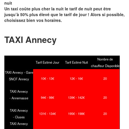
nuit
Un taxi coûte plus cher la nuit le tarif de nuit peut être
jusqu’à 50% plus élevé que le tarif de jour ! Alors si possible,
choisissez bien vos horaires.
TAXI Annecy
Nombre de
Tarif Estimé Jour
Tarif Estimé Nuit
chauffeur Disponible
TAXI Annecy - Gare
10€ - 13€
12€ - 16€
20
SNCF Annecy
TAXI Annecy
94€ - 98€
139€ - 142€
20
- Annemasse
TAXI Annecy
131€ - 134€
195€ - 198€
20
- Cluses
TAXI Annecy