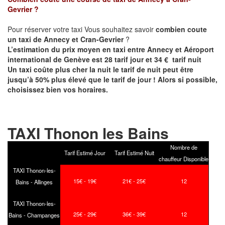
Gevrier
?
Pour réserver votre taxi Vous souhaitez savoir
combien coute
un taxi de
Annecy et
Cran-Gevrier
?
L’estimation du prix moyen en taxi entre Annecy et Aéroport
international de Genève est 28 tarif jour et 34 € tarif nuit
Un taxi coûte plus cher la nuit le tarif de nuit peut être
jusqu’à 50% plus élevé que le tarif de jour ! Alors si possible,
choisissez bien vos horaires.
TAXI Thonon les Bains
Nombre de
Tarif Estimé Jour
Tarif Estimé Nuit
chauffeur Disponible
TAXI Thonon-les-
15€ - 19€
21€ - 25€
12
Bains - Allinges
TAXI Thonon-les-
25€ - 29€
36€ - 39€
12
Bains - Champanges