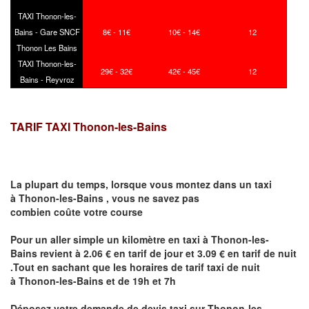
TAXI Thonon-les-
Bains - Gare SNCF
8€ - 11€
10€ - 14€
12
Thonon Les Bains
TAXI Thonon-les-
29€ - 32€
42€ - 45€
12
Bains - Reyvroz
TARIF TAXI Thonon-les-Bains
La plupart du temps, lorsque vous montez dans un taxi
à
Thonon-les-Bains
,
vous ne savez pas
combien
coûte
votre course
Pour un aller simple un kilomètre en taxi à
Thonon-les-
Bains
revient à 2.06 € en tarif de jour et 3.09 € en tarif de nuit
.Tout en sachant que les horaires de tarif taxi de nuit
à
Thonon-les-Bains
et de 19h et 7h
Déposez votre demande de devis taxi sur
Thonon-les-