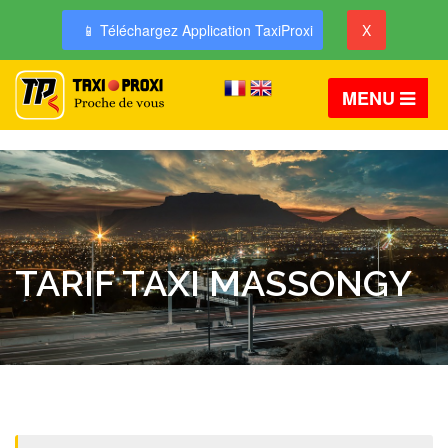
📱 Téléchargez Application TaxiProxi
X
MENU
TARIF TAXI MASSONGY