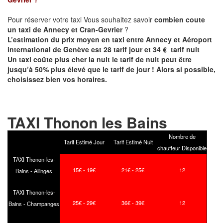
Pour réserver votre taxi Vous souhaitez savoir
combien coute
un taxi de
Annecy et
Cran-Gevrier
?
L’estimation du prix moyen en taxi entre Annecy et Aéroport
international de Genève est 28 tarif jour et 34 € tarif nuit
Un taxi coûte plus cher la nuit le tarif de nuit peut être
jusqu’à 50% plus élevé que le tarif de jour ! Alors si possible,
choisissez bien vos horaires.
TAXI Thonon les Bains
Nombre de
Tarif Estimé Jour
Tarif Estimé Nuit
chauffeur Disponible
TAXI Thonon-les-
15€ - 19€
21€ - 25€
12
Bains - Allinges
TAXI Thonon-les-
25€ - 29€
36€ - 39€
12
Bains - Champanges