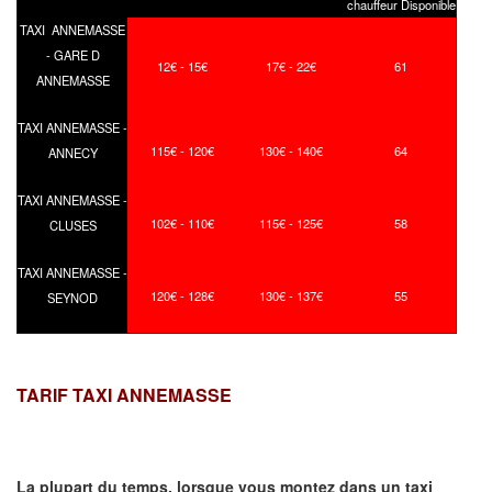
chauffeur Disponible
TAXI ANNEMASSE
- GARE D
12€ - 15€
17€ - 22€
61
ANNEMASSE
TAXI ANNEMASSE -
115€ - 120€
130€ - 140€
64
ANNECY
TAXI ANNEMASSE -
102€ - 110€
115€ - 125€
58
CLUSES
TAXI ANNEMASSE -
120€ - 128€
130€ - 137€
55
SEYNOD
TARIF TAXI ANNEMASSE
La plupart du temps, lorsque vous montez dans un taxi