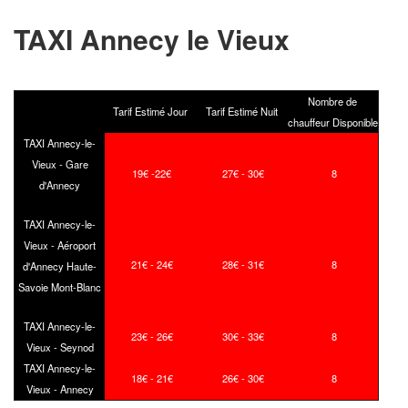
TAXI Annecy le Vieux
Nombre de
Tarif Estimé Jour
Tarif Estimé Nuit
chauffeur Disponible
TAXI Annecy-le-
Vieux - Gare
19€ -22€
27€ - 30€
8
d'Annecy
TAXI Annecy-le-
Vieux - Aéroport
21€ - 24€
28€ - 31€
8
d'Annecy Haute-
Savoie Mont-Blanc
TAXI Annecy-le-
23€ - 26€
30€ - 33€
8
Vieux - Seynod
TAXI Annecy-le-
18€ - 21€
26€ - 30€
8
Vieux - Annecy