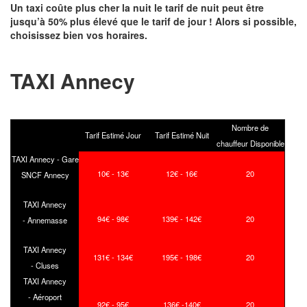
Un taxi coûte plus cher la nuit le tarif de nuit peut être
jusqu’à 50% plus élevé que le tarif de jour ! Alors si possible,
choisissez bien vos horaires.
TAXI Annecy
Nombre de
Tarif Estimé Jour
Tarif Estimé Nuit
chauffeur Disponible
TAXI Annecy - Gare
10€ - 13€
12€ - 16€
20
SNCF Annecy
TAXI Annecy
94€ - 98€
139€ - 142€
20
- Annemasse
TAXI Annecy
131€ - 134€
195€ - 198€
20
- Cluses
TAXI Annecy
- Aéroport
92€ - 95€
136€ -140€
20