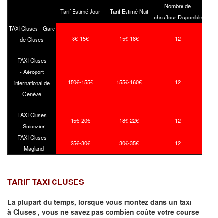
Nombre de
Tarif Estimé Jour
Tarif Estimé Nuit
chauffeur Disponible
TAXI Cluses - Gare
8€-15€
15€-18€
12
de Cluses
TAXI Cluses
- Aéroport
150€-155€
155€-160€
12
international de
Genève
TAXI Cluses
15€-20€
18€-22€
12
- Scionzier
TAXI Cluses
25€-30€
30€-35€
12
- Magland
TARIF TAXI CLUSES
La plupart du temps, lorsque vous montez dans un taxi
à
Cluses
,
vous ne savez pas combien
coûte
votre course