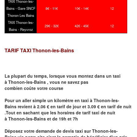
TAXI Thonon-les-
Bains - Gare SNCF
8€ - 11€
10€ - 14€
12
Thonon Les Bains
TAXI Thonon-les-
29€ - 32€
42€ - 45€
12
Bains - Reyvroz
TARIF TAXI Thonon-les-Bains
La plupart du temps, lorsque vous montez dans un taxi
à
Thonon-les-Bains
,
vous ne savez pas
combien
coûte
votre course
Pour un aller simple un kilomètre en taxi à
Thonon-les-
Bains
revient à 2.06 € en tarif de jour et 3.09 € en tarif de nuit
.Tout en sachant que les horaires de tarif taxi de nuit
à
Thonon-les-Bains
et de 19h et 7h
Déposez votre demande de devis taxi sur
Thonon-les-
Bains
via notre site
c'est la garantie de bénéficier
d'un prix