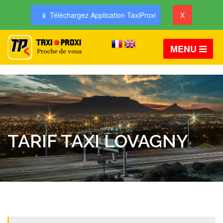
📱 Téléchargez Application TaxiProxi
X
MENU
TARIF TAXI LOVAGNY