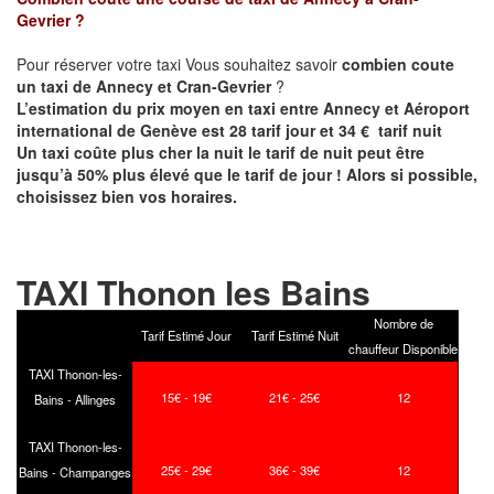
Gevrier
?
Pour réserver votre taxi Vous souhaitez savoir
combien coute
un taxi de
Annecy et
Cran-Gevrier
?
L’estimation du prix moyen en taxi entre Annecy et Aéroport
international de Genève est 28 tarif jour et 34 € tarif nuit
Un taxi coûte plus cher la nuit le tarif de nuit peut être
jusqu’à 50% plus élevé que le tarif de jour ! Alors si possible,
choisissez bien vos horaires.
TAXI Thonon les Bains
Nombre de
Tarif Estimé Jour
Tarif Estimé Nuit
chauffeur Disponible
TAXI Thonon-les-
15€ - 19€
21€ - 25€
12
Bains - Allinges
TAXI Thonon-les-
25€ - 29€
36€ - 39€
12
Bains - Champanges