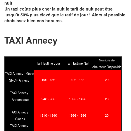
nuit
Un taxi coûte plus cher la nuit le tarif de nuit peut être
jusqu’à 50% plus élevé que le tarif de jour ! Alors si possible,
choisissez bien vos horaires.
TAXI Annecy
Nombre de
Tarif Estimé Jour
Tarif Estimé Nuit
chauffeur Disponible
TAXI Annecy - Gare
10€ - 13€
12€ - 16€
20
SNCF Annecy
TAXI Annecy
94€ - 98€
139€ - 142€
20
- Annemasse
TAXI Annecy
131€ - 134€
195€ - 198€
20
- Cluses
TAXI Annecy