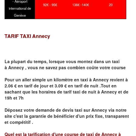
- Aéroport
92€ - 95€
136€ -140€
20
international de
Genève
TARIF TAXI Annecy
La plupart du temps, lorsque vous montez dans un taxi
à
Annecy
,
vous ne savez pas combien
coûte
votre course
Pour un aller simple un kilomètre en taxi à
Annecy
revient à
2.06 € en tarif de jour et 3.09 € en tarif de nuit .Tout en
sachant que les horaires de tarif taxi de nuit à
Annecy
et de
19h et 7h
Déposez votre demande de devis taxi sur
Annecy
via notre
site
c'est la garantie de bénéficier
d'un prix fixe, transparent
et compétitif .
Quel est la tarification d'une course de taxi de
Annecy à