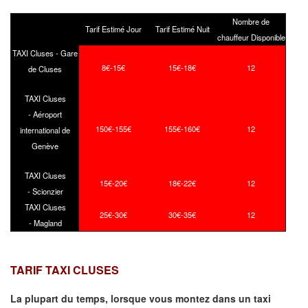
Nombre de
Tarif Estimé Jour
Tarif Estimé Nuit
chauffeur Disponible
TAXI Cluses - Gare
8€-15€
15€-18€
12
de Cluses
TAXI Cluses
- Aéroport
150€-155€
155€-160€
12
international de
Genève
TAXI Cluses
15€-20€
18€-22€
12
- Scionzier
TAXI Cluses
25€-30€
30€-35€
12
- Magland
TARIF TAXI CLUSES
La plupart du temps, lorsque vous montez dans un taxi