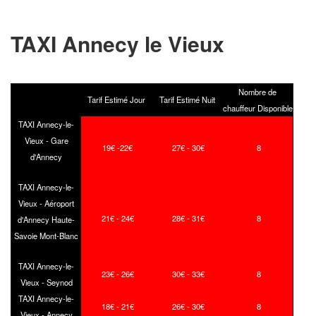
TAXI Annecy le Vieux
Nombre de
Tarif Estimé Jour
Tarif Estimé Nuit
chauffeur Disponible
TAXI Annecy-le-
Vieux - Gare
19€ -22€
27€ - 30€
8
d'Annecy
TAXI Annecy-le-
Vieux - Aéroport
21€ - 24€
28€ - 31€
8
d'Annecy Haute-
Savoie Mont-Blanc
TAXI Annecy-le-
23€ - 26€
30€ - 33€
8
Vieux - Seynod
TAXI Annecy-le-
18€ - 21€
26€ - 30€
8
Vieux - Annecy