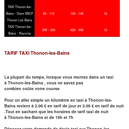
TAXI Thonon-les-
Bains - Gare SNCF
8€ - 11€
10€ - 14€
12
Thonon Les Bains
TAXI Thonon-les-
29€ - 32€
42€ - 45€
12
Bains - Reyvroz
TARIF TAXI Thonon-les-Bains
La plupart du temps, lorsque vous montez dans un taxi
à
Thonon-les-Bains
,
vous ne savez pas
combien
coûte
votre course
Pour un aller simple un kilomètre en taxi à
Thonon-les-
Bains
revient à 2.06 € en tarif de jour et 3.09 € en tarif de nuit
.Tout en sachant que les horaires de tarif taxi de nuit
à
Thonon-les-Bains
et de 19h et 7h
Déposez votre demande de devis taxi sur
Thonon-les-