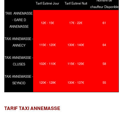
Tarif Estimé Jour
Tarif Estimé Nuit
chauffeur Disponible
TAXI ANNEMASSE
- GARE D
12€ - 15€
17€ - 22€
61
ANNEMASSE
TAXI ANNEMASSE -
115€ - 120€
130€ - 140€
64
ANNECY
TAXI ANNEMASSE -
102€ - 110€
115€ - 125€
58
CLUSES
TAXI ANNEMASSE -
120€ - 128€
130€ - 137€
55
SEYNOD
TARIF TAXI ANNEMASSE