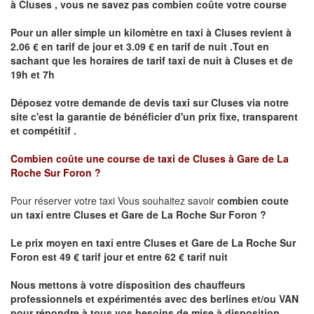
à
Cluses
,
vous ne savez pas combien
coûte
votre course
Pour un aller simple un kilomètre en taxi à
Cluses
revient à
2.06 € en tarif de jour et 3.09 € en tarif de nuit .Tout en
sachant que les horaires de tarif taxi de nuit à
Cluses
et de
19h et 7h
Déposez votre demande de devis taxi sur
Cluses
via notre
site
c'est la garantie de bénéficier
d'un prix fixe, transparent
et compétitif .
Combien coûte une course de taxi de
Cluses à Gare de La
Roche Sur Foron ?
Pour réserver votre taxi Vous souhaitez savoir
combien coute
un taxi
entre Cluses et
Gare de La Roche Sur Foron
?
Le prix moyen en taxi entre
Cluses et Gare de La Roche Sur
Foron
est 49 € tarif jour et entre 62 € tarif nuit
Nous mettons à votre disposition des chauffeurs
professionnels et expérimentés avec des berlines et/ou VAN
pour répondre à tous vos besoins de mise à disposition