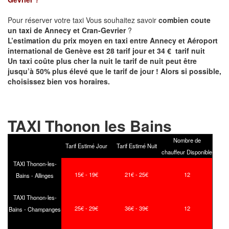
Pour réserver votre taxi Vous souhaitez savoir
combien coute
un taxi de
Annecy et
Cran-Gevrier
?
L’estimation du prix moyen en taxi entre Annecy et Aéroport
international de Genève est 28 tarif jour et 34 € tarif nuit
Un taxi coûte plus cher la nuit le tarif de nuit peut être
jusqu’à 50% plus élevé que le tarif de jour ! Alors si possible,
choisissez bien vos horaires.
TAXI Thonon les Bains
Nombre de
Tarif Estimé Jour
Tarif Estimé Nuit
chauffeur Disponible
TAXI Thonon-les-
15€ - 19€
21€ - 25€
12
Bains - Allinges
TAXI Thonon-les-
25€ - 29€
36€ - 39€
12
Bains - Champanges