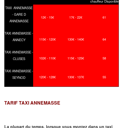
chauffeur Disponible
TAXI ANNEMASSE
- GARE D
12€ - 15€
17€ - 22€
61
ANNEMASSE
TAXI ANNEMASSE -
115€ - 120€
130€ - 140€
64
ANNECY
TAXI ANNEMASSE -
102€ - 110€
115€ - 125€
58
CLUSES
TAXI ANNEMASSE -
120€ - 128€
130€ - 137€
55
SEYNOD
TARIF TAXI ANNEMASSE
La plupart du temps, lorsque vous montez dans un taxi