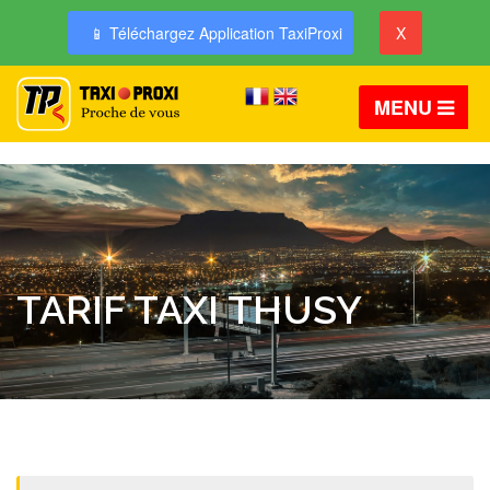
📱 Téléchargez Application TaxiProxi
X
MENU
TARIF TAXI THUSY