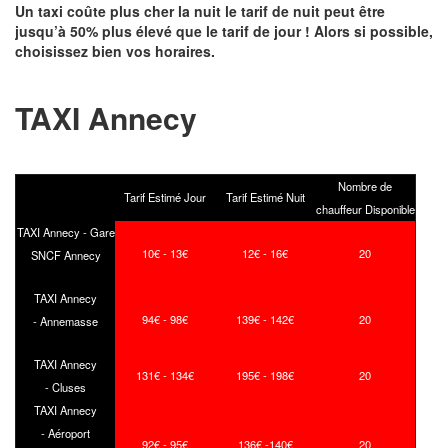
Un taxi coûte plus cher la nuit le tarif de nuit peut être
jusqu’à 50% plus élevé que le tarif de jour ! Alors si possible,
choisissez bien vos horaires.
TAXI Annecy
Nombre de
Tarif Estimé Jour
Tarif Estimé Nuit
chauffeur Disponible
TAXI Annecy - Gare
10€ - 13€
12€ - 16€
20
SNCF Annecy
TAXI Annecy
94€ - 98€
139€ - 142€
20
- Annemasse
TAXI Annecy
131€ - 134€
195€ - 198€
20
- Cluses
TAXI Annecy
- Aéroport
92€ - 95€
136€ -140€
20