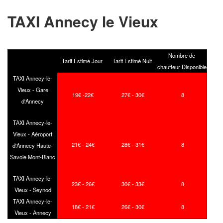
TAXI Annecy le Vieux
Nombre de
Tarif Estimé Jour
Tarif Estimé Nuit
chauffeur Disponible
TAXI Annecy-le-
Vieux - Gare
19€ -22€
27€ - 30€
8
d'Annecy
TAXI Annecy-le-
Vieux - Aéroport
21€ - 24€
28€ - 31€
8
d'Annecy Haute-
Savoie Mont-Blanc
TAXI Annecy-le-
23€ - 26€
30€ - 33€
8
Vieux - Seynod
TAXI Annecy-le-
18€ - 21€
26€ - 30€
8
Vieux - Annecy