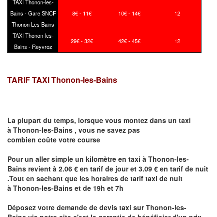
TAXI Thonon-les-
Bains - Gare SNCF
8€ - 11€
10€ - 14€
12
Thonon Les Bains
TAXI Thonon-les-
29€ - 32€
42€ - 45€
12
Bains - Reyvroz
TARIF TAXI Thonon-les-Bains
La plupart du temps, lorsque vous montez dans un taxi
à
Thonon-les-Bains
,
vous ne savez pas
combien
coûte
votre course
Pour un aller simple un kilomètre en taxi à
Thonon-les-
Bains
revient à 2.06 € en tarif de jour et 3.09 € en tarif de nuit
.Tout en sachant que les horaires de tarif taxi de nuit
à
Thonon-les-Bains
et de 19h et 7h
Déposez votre demande de devis taxi sur
Thonon-les-
Bains
via notre site
c'est la garantie de bénéficier
d'un prix