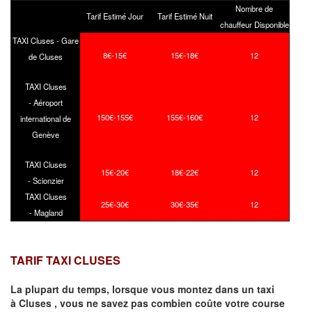
Nombre de
Tarif Estimé Jour
Tarif Estimé Nuit
chauffeur Disponible
TAXI Cluses - Gare
8€-15€
15€-18€
12
de Cluses
TAXI Cluses
- Aéroport
150€-155€
155€-160€
12
international de
Genève
TAXI Cluses
15€-20€
18€-22€
12
- Scionzier
TAXI Cluses
25€-30€
30€-35€
12
- Magland
TARIF TAXI CLUSES
La plupart du temps, lorsque vous montez dans un taxi
à
Cluses
,
vous ne savez pas combien
coûte
votre course