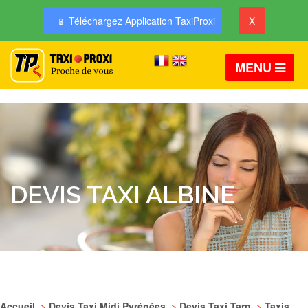
📱 Téléchargez Application TaxiProxi
X
MENU
DEVIS TAXI ALBINE
Accueil
>
Devis Taxi Midi Pyrénées
>
Devis Taxi Tarn
>
Taxis