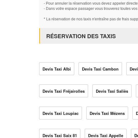
- Pour annuler la réservation vous devez appeler directe
- Dans votre espace passager vous trouverez toutes vos ré
* La réservation de nos taxis n'entraîne pas de frais sup
RÉSERVATION DES TAXIS
Devis Taxi Albi
Devis Taxi Cambon
Devi
Devis Taxi Fréjairolles
Devis Taxi Saliès
Devis Taxi Loupiac
Devis Taxi Mézens
D
Devis Taxi Saix 81
Devis Taxi Appelle
D