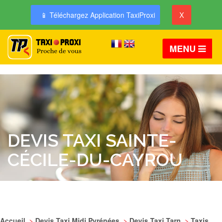
📱 Téléchargez Application TaxiProxi
X
MENU
DEVIS TAXI SAINTE-
CÉCILE-DU-CAYROU
Accueil
>
Devis Taxi Midi Pyrénées
>
Devis Taxi Tarn
>
Taxis