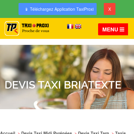
📱 Téléchargez Application TaxiProxi
X
MENU
DEVIS TAXI BRIATEXTE
Accueil
>
Devis Taxi Midi Pyrénées
>
Devis Taxi Tarn
>
Taxis