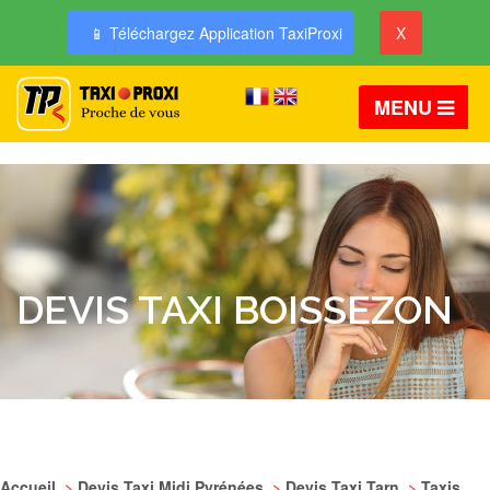
📱 Téléchargez Application TaxiProxi
X
MENU
DEVIS TAXI BOISSEZON
Accueil
>
Devis Taxi Midi Pyrénées
>
Devis Taxi Tarn
>
Taxis