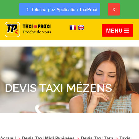
📱 Téléchargez Application TaxiProxi
X
MENU
DEVIS TAXI MÉZENS
Accueil
>
Devis Taxi Midi Pyrénées
>
Devis Taxi Tarn
>
Taxis