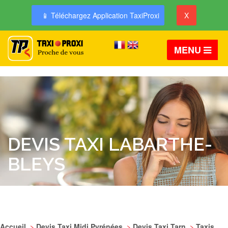
📱 Téléchargez Application TaxiProxi
X
MENU
DEVIS TAXI LABARTHE-
BLEYS
Accueil
>
Devis Taxi Midi Pyrénées
>
Devis Taxi Tarn
>
Taxis