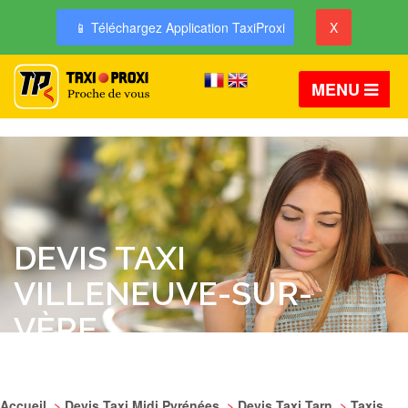
📱 Téléchargez Application TaxiProxi
X
MENU
DEVIS TAXI
VILLENEUVE-SUR-
VÈRE
Accueil
>
Devis Taxi Midi Pyrénées
>
Devis Taxi Tarn
>
Taxis