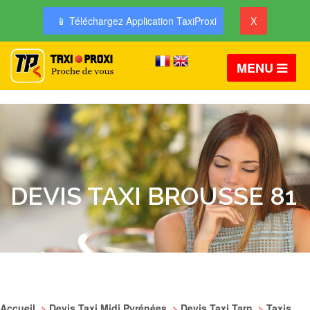
📱 Téléchargez Application TaxiProxi
X
MENU
DEVIS TAXI BROUSSE 81
Accueil
>
Devis Taxi Midi Pyrénées
>
Devis Taxi Tarn
>
Taxis