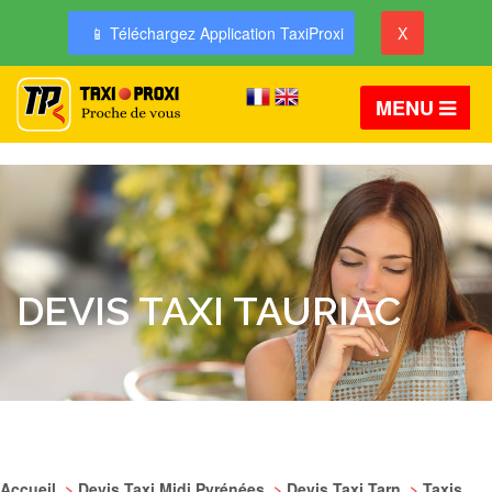
📱 Téléchargez Application TaxiProxi
X
MENU
DEVIS TAXI TAURIAC
Accueil
>
Devis Taxi Midi Pyrénées
>
Devis Taxi Tarn
>
Taxis