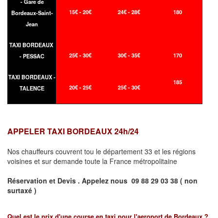
- Gare de
15€ - 20€
24€ - 28€
180
Bordeaux-Saint-
Jean
TAXI BORDEAUX
25€ - 30€
30€ - 35€
170
- PESSAC
TAXI BORDEAUX -
185
20€ - 25€
25€ - 30€
TALENCE
APPELER TAXI BORDEAUX 24h/24
Nos chauffeurs couvrent tou le département 33 et les régions
voisines et sur demande toute la France métropolitaine
Réservation et Devis . Appelez nous
09 88 29 03 38 ( non
surtaxé )
Quel est le prix d'une course en taxi pour l'aeroport de Bordeaux ?