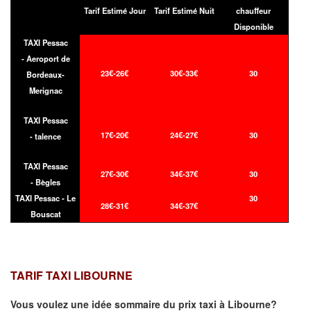
Tarif Estimé Jour
Tarif Estimé Nuit
chauffeur
Disponible
TAXI Pessac
- Aeroport de
23€-26€
30€-33€
30
Bordeaux-
Merignac
TAXI Pessac
17€-20€
24€-27€
30
- talence
TAXI Pessac
27€-30€
34€-37€
30
- Bègles
TAXI Pessac - Le
30
28€-31€
34€-37€
Bouscat
TARIF TAXI LIBOURNE
Vous voulez une idée sommaire du prix taxi à
Libourne
?