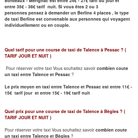
Bordeaux - Mérignac
est entre 24€ - 27€ tarif du jour et
entre 35€ - 38€ tarif nuit.
Si vous êtes 2 ou 3
personnes
pensez à demander un Berline
4 places ,
le type
de taxi Berline est convenable aux personnes qui voyagent
individuellement ou en couple.
Quel tarif pour une course de taxi de
Talence à Pessac
? (
TARIF JOUR ET NUIT )
Pour réserver votre taxi Vous souhaitez savoir
combien coute
un taxi entre
Talence et Pessac
?
Le prix moyen en taxi entre
Talence et Pessac
est entre 11€ -
15€ tarif jour et entre 15€ - 19€ tarif nuit
Quel prix pour une course de taxi de
Talence à Bègles
?
(
TARIF JOUR ET NUIT )
Pour réserver votre taxi Vous souhaitez savoir
combien coute
un taxi entre Talence et Bègles
?