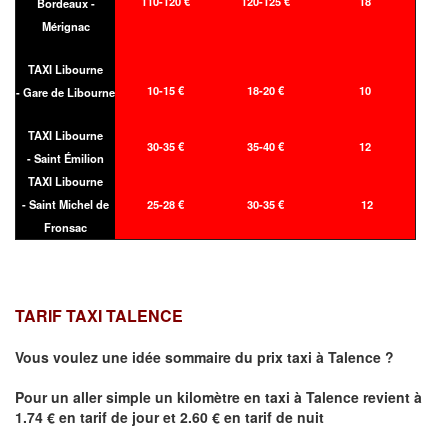
110-120 €
120-125 €
18
Bordeaux -
Mérignac
TAXI Libourne
10-15 €
18-20 €
10
- Gare de Libourne
TAXI Libourne
30-35 €
35-40 €
12
- Saint Émilion
TAXI Libourne
- Saint Michel de
25-28 €
30-35 €
12
Fronsac
TARIF TAXI TALENCE
Vous voulez une idée sommaire du prix taxi à
Talence
?
Pour un aller simple un kilomètre en taxi à
Talence
revient à
1.74 € en tarif de jour et 2.60 € en tarif de nuit