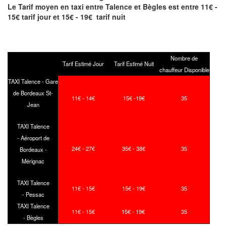
Le Tarif moyen en taxi entre Talence et Bègles est entre 11€ -
15€ tarif jour et 15€ - 19€ tarif nuit
Nombre de
Tarif Estimé Jour
Tarif Estimé Nuit
chauffeur Disponible
TAXI Talence - Gare
de Bordeaux St-
11€ - 14€
15€ -19€
35
Jean
TAXI Talence
- Aéroport de
24€ - 27€
35€ - 38€
35
Bordeaux -
Mérignac
TAXI Talence
11€ - 15€
15€ - 19€
35
- Pessac
TAXI Talence
11€ - 15€
15€ - 19€
35
- Bègles