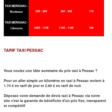
TAXI MERIGNAC -
25€ - 30€
30€ - 35€
170
Bordeaux
TAXI MERIGNAC -
108€ - 110€
115€ - 118€
185
Libourne
TARIF TAXI PESSAC
Vous voulez une idée sommaire du prix taxi à
Pessac
?
Pour un aller simple un kilomètre en taxi à
Pessac
revient à
1.74 € en tarif de jour et 2.60 € en tarif de nuit
Déposez votre demande de devis taxi à
Pessac
via notre
site
c'est la garantie de bénéficier
d'un prix fixe, transparent
et compétitif