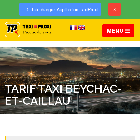
📱 Téléchargez Application TaxiProxi
X
MENU
TARIF TAXI BEYCHAC-
ET-CAILLAU