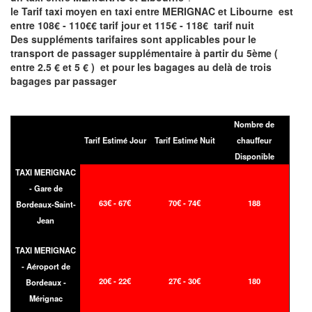
le Tarif taxi moyen en taxi entre MERIGNAC et Libourne est
entre 108€ - 110€€ tarif jour et 115€ - 118€ tarif nuit
Des suppléments tarifaires sont applicables pour le
transport de passager supplémentaire à partir du 5ème (
entre 2.5 € et 5 € ) et pour les bagages au delà de trois
bagages par passager
Nombre de
Tarif Estimé Jour
Tarif Estimé Nuit
chauffeur
Disponible
TAXI MERIGNAC
- Gare de
63€ - 67€
70€ - 74€
188
Bordeaux-Saint-
Jean
TAXI MERIGNAC
- Aéroport de
20€ - 22€
27€ - 30€
180
Bordeaux -
Mérignac