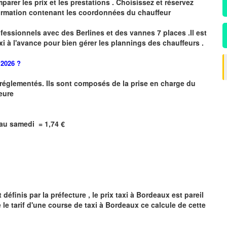
arer les prix et les prestations .
Choisissez et réservez
irmation
contenant les coordonnées du chauffeur
fessionnels avec des Berlines et des vannes 7 places .
I
l est
xi
à
l
'
avance pour bien gérer les plannings des chauffeurs .
 2026 ?
t réglementés. Ils sont composés de la prise en charge du
heure
i au samedi = 1,74 €
éfinis par la préfecture , le prix taxi à
Bordeaux
est pareil
 le tarif d'une course de taxi à
Bordeaux
ce calcule de cette