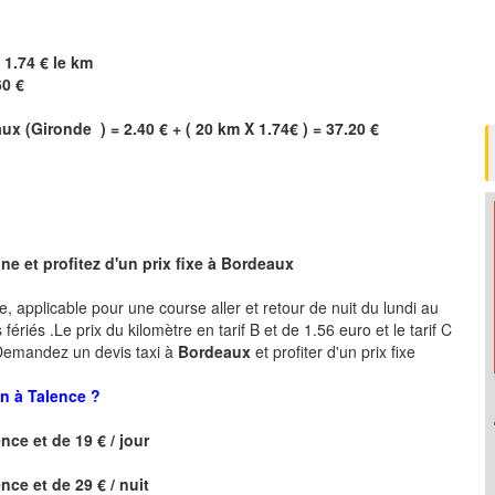
 1.74 € le km
60 €
aux
(
Gironde
) = 2.40 € + ( 20 km X 1.74€ ) = 37.20 €
e et profitez d'un prix fixe à
Bordeaux
re, applicable pour une course aller et retour de nuit du lundi au
ériés .Le prix du kilomètre en tarif B et de 1.56 euro et le tarif C
 .Demandez un devis taxi à
Bordeaux
et profiter d'un prix fixe
n à Talence ?
ence
et de 19 € / jour
ence
et de 29 € / nuit