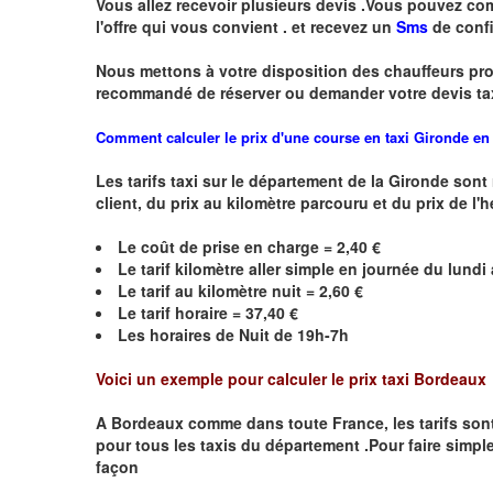
Vous allez recevoir plusieurs devis .Vous pouvez comp
l'offre qui vous convient . et recevez un
Sms
de conf
Nous mettons à votre disposition des chauffeurs pro
recommandé de réserver
ou demander
v
o
tr
e devis ta
Comment calculer le prix d'une course en taxi Gironde en
Les tarifs taxi sur le département de la Gironde son
client, du prix au kilomètre parcouru et du prix de l'
Le coût de prise en charge = 2,40 €
Le
tarif kilomètre aller simple en journée du lund
Le
tarif au kilomètre nuit = 2,60 €
Le
tarif horaire =
37,40
€
Les horaires de Nuit de 19h-7h
Voici un exemple pour calculer le prix taxi
Bordeaux
A
Bordeaux
comme dans toute France, les tarifs sont d
pour tous les taxis du département .Pour faire simple
façon