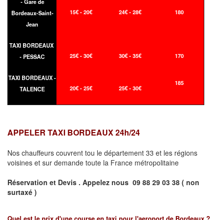
- Gare de
15€ - 20€
24€ - 28€
180
Bordeaux-Saint-
Jean
TAXI BORDEAUX
25€ - 30€
30€ - 35€
170
- PESSAC
TAXI BORDEAUX -
185
20€ - 25€
25€ - 30€
TALENCE
APPELER TAXI BORDEAUX 24h/24
Nos chauffeurs couvrent tou le département 33 et les régions
voisines et sur demande toute la France métropolitaine
Réservation et Devis . Appelez nous
09 88 29 03 38 ( non
surtaxé )
Quel est le prix d'une course en taxi pour l'aeroport de Bordeaux ?