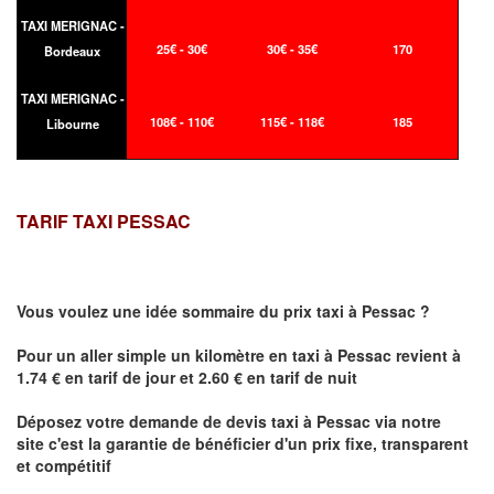
TAXI MERIGNAC -
25€ - 30€
30€ - 35€
170
Bordeaux
TAXI MERIGNAC -
108€ - 110€
115€ - 118€
185
Libourne
TARIF TAXI PESSAC
Vous voulez une idée sommaire du prix taxi à
Pessac
?
Pour un aller simple un kilomètre en taxi à
Pessac
revient à
1.74 € en tarif de jour et 2.60 € en tarif de nuit
Déposez votre demande de devis taxi à
Pessac
via notre
site
c'est la garantie de bénéficier
d'un prix fixe, transparent
et compétitif