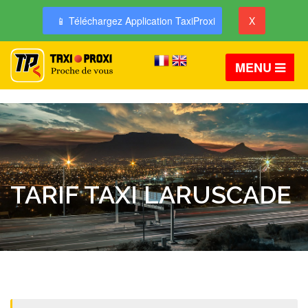
📱 Téléchargez Application TaxiProxi
X
MENU
TARIF TAXI LARUSCADE