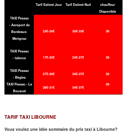
Tarif Estimé Jour
Tarif Estimé Nuit
chauffeur
Disponible
TAXI Pessac
- Aeroport de
23€-26€
30€-33€
30
Bordeaux-
Merignac
TAXI Pessac
17€-20€
24€-27€
30
- talence
TAXI Pessac
27€-30€
34€-37€
30
- Bègles
TAXI Pessac - Le
30
28€-31€
34€-37€
Bouscat
TARIF TAXI LIBOURNE
Vous voulez une idée sommaire du prix taxi à
Libourne
?