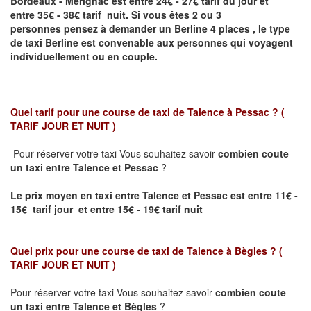
Bordeaux - Mérignac
est entre 24€ - 27€ tarif du jour et
entre 35€ - 38€ tarif nuit.
Si vous êtes 2 ou 3
personnes
pensez à demander un Berline
4 places ,
le type
de taxi Berline est convenable aux personnes qui voyagent
individuellement ou en couple.
Quel tarif pour une course de taxi de
Talence à Pessac
? (
TARIF JOUR ET NUIT )
Pour réserver votre taxi Vous souhaitez savoir
combien coute
un taxi entre
Talence et Pessac
?
Le prix moyen en taxi entre
Talence et Pessac
est entre 11€ -
15€ tarif jour et entre 15€ - 19€ tarif nuit
Quel prix pour une course de taxi de
Talence à Bègles
?
(
TARIF JOUR ET NUIT )
Pour réserver votre taxi Vous souhaitez savoir
combien coute
un taxi entre Talence et Bègles
?