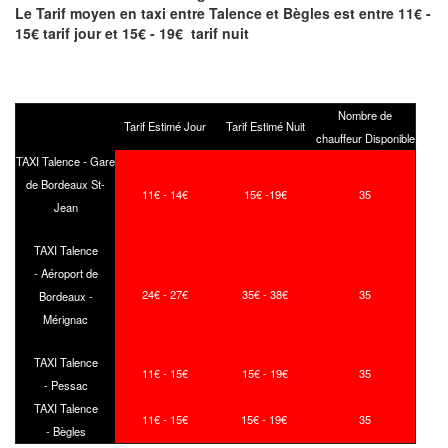
Le Tarif moyen en taxi entre Talence et Bègles est entre 11€ -
15€ tarif jour et 15€ - 19€ tarif nuit
Nombre de
Tarif Estimé Jour
Tarif Estimé Nuit
chauffeur Disponible
TAXI Talence - Gare
de Bordeaux St-
11€ - 14€
15€ -19€
35
Jean
TAXI Talence
- Aéroport de
24€ - 27€
35€ - 38€
35
Bordeaux -
Mérignac
TAXI Talence
11€ - 15€
15€ - 19€
35
- Pessac
TAXI Talence
11€ - 15€
15€ - 19€
35
- Bègles