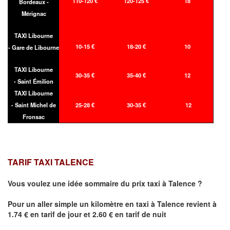
110-120 €
120-125 €
18
Bordeaux -
Mérignac
TAXI Libourne
10-15 €
18-20 €
10
- Gare de Libourne
TAXI Libourne
30-35 €
35-40 €
12
- Saint Émilion
TAXI Libourne
- Saint Michel de
25-28 €
30-35 €
12
Fronsac
TARIF TAXI TALENCE
Vous voulez une idée sommaire du prix taxi à
Talence
?
Pour un aller simple un kilomètre en taxi à
Talence
revient à
1.74 € en tarif de jour et 2.60 € en tarif de nuit