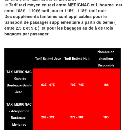
le Tarif taxi moyen en taxi entre MERIGNAC et Libourne est
entre 108€ - 110€€ tarif jour et 115€ - 118€ tarif nuit
Des suppléments tarifaires sont applicables pour le
transport de passager supplémentaire à partir du 5ème (
entre 2.5 € et 5 € ) et pour les bagages au delà de trois
bagages par passager
Nombre de
Tarif Estimé Jour
Tarif Estimé Nuit
chauffeur
Disponible
TAXI MERIGNAC
- Gare de
63€ - 67€
70€ - 74€
188
Bordeaux-Saint-
Jean
TAXI MERIGNAC
- Aéroport de
20€ - 22€
27€ - 30€
180
Bordeaux -
Mérignac