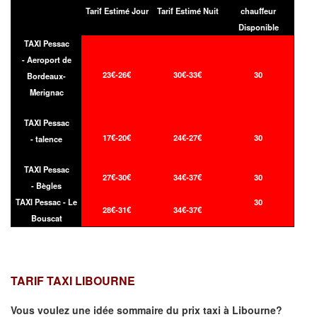
Tarif Estimé Jour
Tarif Estimé Nuit
chauffeur
Disponible
TAXI Pessac
- Aeroport de
23€-26€
30€-33€
30
Bordeaux-
Merignac
TAXI Pessac
17€-20€
24€-27€
30
- talence
TAXI Pessac
27€-30€
34€-37€
30
- Bègles
TAXI Pessac - Le
30
28€-31€
34€-37€
Bouscat
TARIF TAXI LIBOURNE
Vous voulez une idée sommaire du prix taxi à
Libourne
?