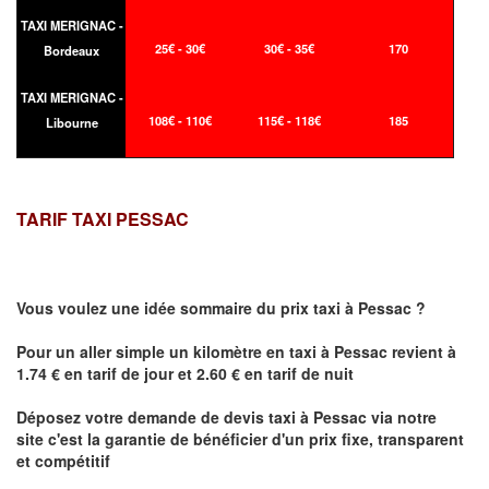
TAXI MERIGNAC -
25€ - 30€
30€ - 35€
170
Bordeaux
TAXI MERIGNAC -
108€ - 110€
115€ - 118€
185
Libourne
TARIF TAXI PESSAC
Vous voulez une idée sommaire du prix taxi à
Pessac
?
Pour un aller simple un kilomètre en taxi à
Pessac
revient à
1.74 € en tarif de jour et 2.60 € en tarif de nuit
Déposez votre demande de devis taxi à
Pessac
via notre
site
c'est la garantie de bénéficier
d'un prix fixe, transparent
et compétitif