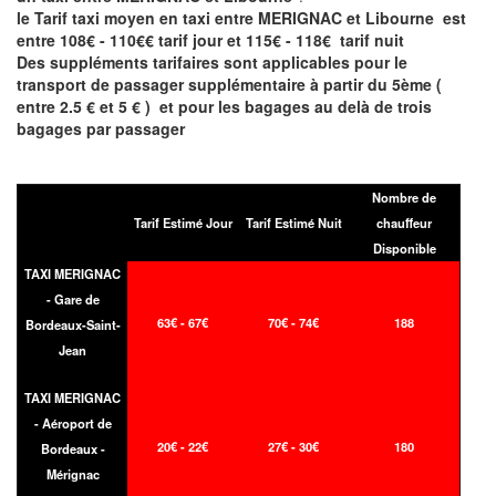
le Tarif taxi moyen en taxi entre MERIGNAC et Libourne est
entre 108€ - 110€€ tarif jour et 115€ - 118€ tarif nuit
Des suppléments tarifaires sont applicables pour le
transport de passager supplémentaire à partir du 5ème (
entre 2.5 € et 5 € ) et pour les bagages au delà de trois
bagages par passager
Nombre de
Tarif Estimé Jour
Tarif Estimé Nuit
chauffeur
Disponible
TAXI MERIGNAC
- Gare de
63€ - 67€
70€ - 74€
188
Bordeaux-Saint-
Jean
TAXI MERIGNAC
- Aéroport de
20€ - 22€
27€ - 30€
180
Bordeaux -
Mérignac