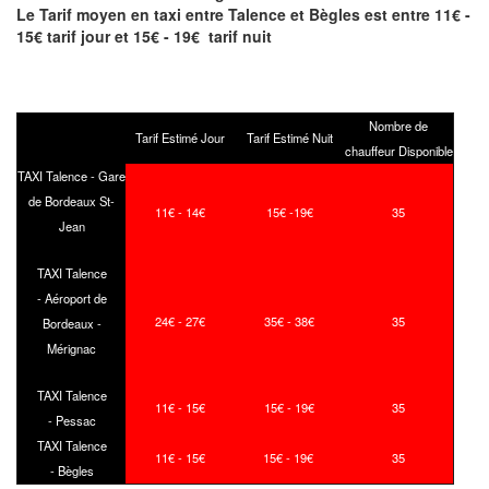
Le Tarif moyen en taxi entre Talence et Bègles est entre 11€ -
15€ tarif jour et 15€ - 19€ tarif nuit
Nombre de
Tarif Estimé Jour
Tarif Estimé Nuit
chauffeur Disponible
TAXI Talence - Gare
de Bordeaux St-
11€ - 14€
15€ -19€
35
Jean
TAXI Talence
- Aéroport de
24€ - 27€
35€ - 38€
35
Bordeaux -
Mérignac
TAXI Talence
11€ - 15€
15€ - 19€
35
- Pessac
TAXI Talence
11€ - 15€
15€ - 19€
35
- Bègles