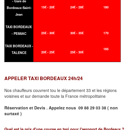
- Gare de
15€ - 20€
24€ - 28€
180
Bordeaux-Saint-
Jean
TAXI BORDEAUX
25€ - 30€
30€ - 35€
170
- PESSAC
TAXI BORDEAUX -
185
20€ - 25€
25€ - 30€
TALENCE
APPELER TAXI BORDEAUX 24h/24
Nos chauffeurs couvrent tou le département 33 et les régions
voisines et sur demande toute la France métropolitaine
Réservation et Devis . Appelez nous
09 88 29 03 38 ( non
surtaxé )
Quel est le prix d'une course en taxi pour l'aeroport de Bordeaux ?