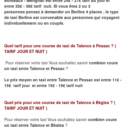
Bordeaux - Mérignac
est entre 24€ - 27€ tarif du jour et
entre 35€ - 38€ tarif nuit.
Si vous êtes 2 ou 3
personnes
pensez à demander un Berline
4 places ,
le type
de taxi Berline est convenable aux personnes qui voyagent
individuellement ou en couple.
Quel tarif pour une course de taxi de
Talence à Pessac
? (
TARIF JOUR ET NUIT )
Pour réserver votre taxi Vous souhaitez savoir
combien coute
un taxi entre
Talence et Pessac
?
Le prix moyen en taxi entre
Talence et Pessac
est entre 11€ -
15€ tarif jour et entre 15€ - 19€ tarif nuit
Quel prix pour une course de taxi de
Talence à Bègles
?
(
TARIF JOUR ET NUIT )
Pour réserver votre taxi Vous souhaitez savoir
combien coute
un taxi entre Talence et Bègles
?