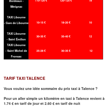
110-120 €
120-125 €
18
Bordeaux -
Mérignac
TAXI Libourne
10-15 €
18-20 €
10
- Gare de Libourne
TAXI Libourne
30-35 €
35-40 €
12
- Saint Émilion
TAXI Libourne
- Saint Michel de
25-28 €
30-35 €
12
Fronsac
TARIF TAXI TALENCE
Vous voulez une idée sommaire du prix taxi à
Talence
?
Pour un aller simple un kilomètre en taxi à
Talence
revient à
1.74 € en tarif de jour et 2.60 € en tarif de nuit