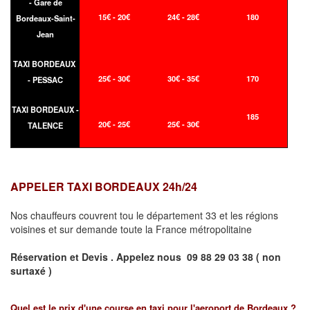
- Gare de
15€ - 20€
24€ - 28€
180
Bordeaux-Saint-
Jean
TAXI BORDEAUX
25€ - 30€
30€ - 35€
170
- PESSAC
TAXI BORDEAUX -
185
20€ - 25€
25€ - 30€
TALENCE
APPELER TAXI BORDEAUX 24h/24
Nos chauffeurs couvrent tou le département 33 et les régions
voisines et sur demande toute la France métropolitaine
Réservation et Devis . Appelez nous
09 88 29 03 38 ( non
surtaxé )
Quel est le prix d'une course en taxi pour l'aeroport de Bordeaux ?