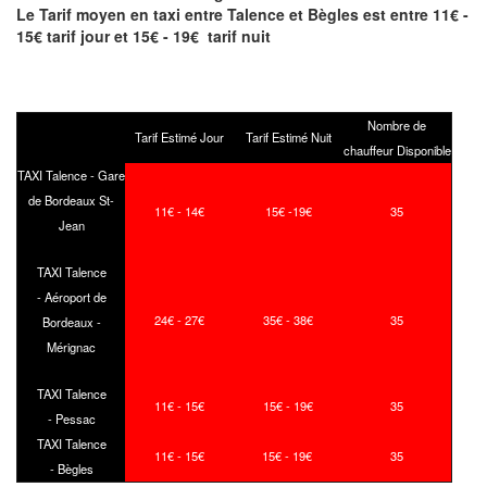
Le Tarif moyen en taxi entre Talence et Bègles est entre 11€ -
15€ tarif jour et 15€ - 19€ tarif nuit
Nombre de
Tarif Estimé Jour
Tarif Estimé Nuit
chauffeur Disponible
TAXI Talence - Gare
de Bordeaux St-
11€ - 14€
15€ -19€
35
Jean
TAXI Talence
- Aéroport de
24€ - 27€
35€ - 38€
35
Bordeaux -
Mérignac
TAXI Talence
11€ - 15€
15€ - 19€
35
- Pessac
TAXI Talence
11€ - 15€
15€ - 19€
35
- Bègles