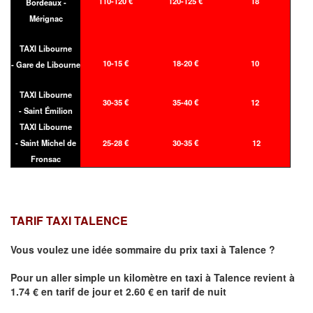
110-120 €
120-125 €
18
Bordeaux -
Mérignac
TAXI Libourne
10-15 €
18-20 €
10
- Gare de Libourne
TAXI Libourne
30-35 €
35-40 €
12
- Saint Émilion
TAXI Libourne
- Saint Michel de
25-28 €
30-35 €
12
Fronsac
TARIF TAXI TALENCE
Vous voulez une idée sommaire du prix taxi à
Talence
?
Pour un aller simple un kilomètre en taxi à
Talence
revient à
1.74 € en tarif de jour et 2.60 € en tarif de nuit