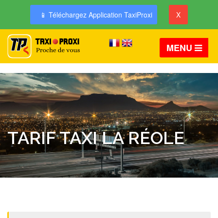
📱 Téléchargez Application TaxiProxi
X
MENU
TARIF TAXI LA RÉOLE