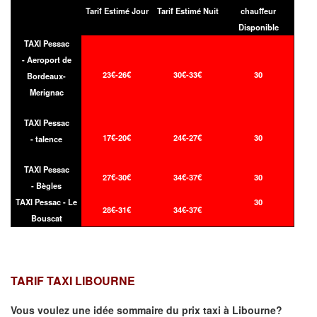
Tarif Estimé Jour
Tarif Estimé Nuit
chauffeur
Disponible
TAXI Pessac
- Aeroport de
23€-26€
30€-33€
30
Bordeaux-
Merignac
TAXI Pessac
17€-20€
24€-27€
30
- talence
TAXI Pessac
27€-30€
34€-37€
30
- Bègles
TAXI Pessac - Le
30
28€-31€
34€-37€
Bouscat
TARIF TAXI LIBOURNE
Vous voulez une idée sommaire du prix taxi à
Libourne
?