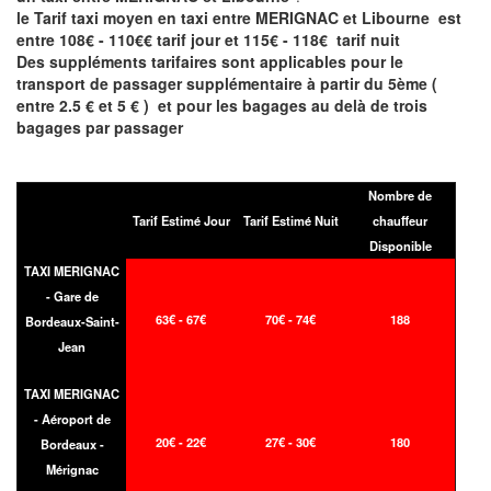
le Tarif taxi moyen en taxi entre MERIGNAC et Libourne est
entre 108€ - 110€€ tarif jour et 115€ - 118€ tarif nuit
Des suppléments tarifaires sont applicables pour le
transport de passager supplémentaire à partir du 5ème (
entre 2.5 € et 5 € ) et pour les bagages au delà de trois
bagages par passager
Nombre de
Tarif Estimé Jour
Tarif Estimé Nuit
chauffeur
Disponible
TAXI MERIGNAC
- Gare de
63€ - 67€
70€ - 74€
188
Bordeaux-Saint-
Jean
TAXI MERIGNAC
- Aéroport de
20€ - 22€
27€ - 30€
180
Bordeaux -
Mérignac