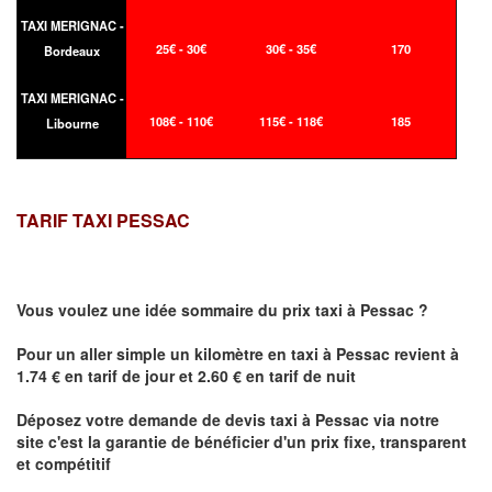
TAXI MERIGNAC -
25€ - 30€
30€ - 35€
170
Bordeaux
TAXI MERIGNAC -
108€ - 110€
115€ - 118€
185
Libourne
TARIF TAXI PESSAC
Vous voulez une idée sommaire du prix taxi à
Pessac
?
Pour un aller simple un kilomètre en taxi à
Pessac
revient à
1.74 € en tarif de jour et 2.60 € en tarif de nuit
Déposez votre demande de devis taxi à
Pessac
via notre
site
c'est la garantie de bénéficier
d'un prix fixe, transparent
et compétitif