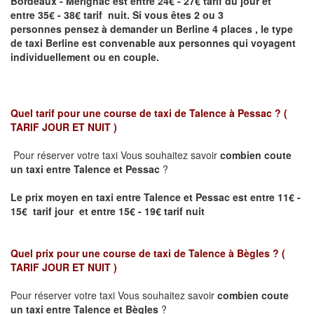
Bordeaux - Mérignac
est entre 24€ - 27€ tarif du jour et
entre 35€ - 38€ tarif nuit.
Si vous êtes 2 ou 3
personnes
pensez à demander un Berline
4 places ,
le type
de taxi Berline est convenable aux personnes qui voyagent
individuellement ou en couple.
Quel tarif pour une course de taxi de
Talence à Pessac
? (
TARIF JOUR ET NUIT )
Pour réserver votre taxi Vous souhaitez savoir
combien coute
un taxi entre
Talence et Pessac
?
Le prix moyen en taxi entre
Talence et Pessac
est entre 11€ -
15€ tarif jour et entre 15€ - 19€ tarif nuit
Quel prix pour une course de taxi de
Talence à Bègles
?
(
TARIF JOUR ET NUIT )
Pour réserver votre taxi Vous souhaitez savoir
combien coute
un taxi entre Talence et Bègles
?