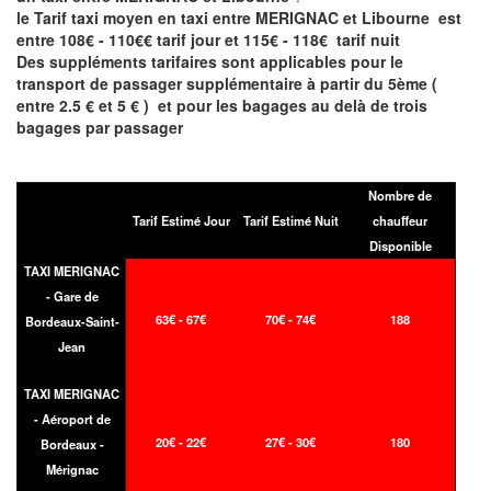
le Tarif taxi moyen en taxi entre MERIGNAC et Libourne est
entre 108€ - 110€€ tarif jour et 115€ - 118€ tarif nuit
Des suppléments tarifaires sont applicables pour le
transport de passager supplémentaire à partir du 5ème (
entre 2.5 € et 5 € ) et pour les bagages au delà de trois
bagages par passager
Nombre de
Tarif Estimé Jour
Tarif Estimé Nuit
chauffeur
Disponible
TAXI MERIGNAC
- Gare de
63€ - 67€
70€ - 74€
188
Bordeaux-Saint-
Jean
TAXI MERIGNAC
- Aéroport de
20€ - 22€
27€ - 30€
180
Bordeaux -
Mérignac