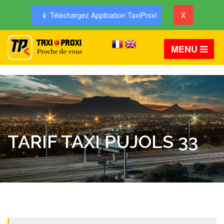
📱 Téléchargez Application TaxiProxi
X
MENU
TARIF TAXI PUJOLS 33