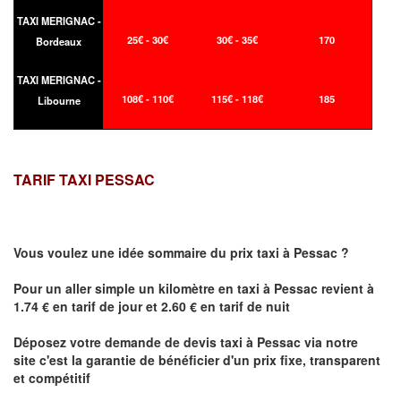
TAXI MERIGNAC -
25€ - 30€
30€ - 35€
170
Bordeaux
TAXI MERIGNAC -
108€ - 110€
115€ - 118€
185
Libourne
TARIF TAXI PESSAC
Vous voulez une idée sommaire du prix taxi à
Pessac
?
Pour un aller simple un kilomètre en taxi à
Pessac
revient à
1.74 € en tarif de jour et 2.60 € en tarif de nuit
Déposez votre demande de devis taxi à
Pessac
via notre
site
c'est la garantie de bénéficier
d'un prix fixe, transparent
et compétitif