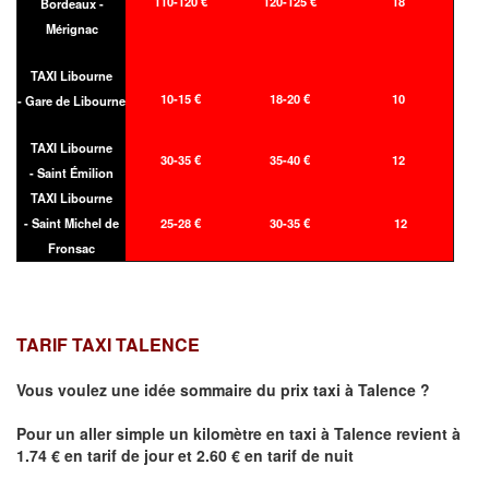
110-120 €
120-125 €
18
Bordeaux -
Mérignac
TAXI Libourne
10-15 €
18-20 €
10
- Gare de Libourne
TAXI Libourne
30-35 €
35-40 €
12
- Saint Émilion
TAXI Libourne
- Saint Michel de
25-28 €
30-35 €
12
Fronsac
TARIF TAXI TALENCE
Vous voulez une idée sommaire du prix taxi à
Talence
?
Pour un aller simple un kilomètre en taxi à
Talence
revient à
1.74 € en tarif de jour et 2.60 € en tarif de nuit