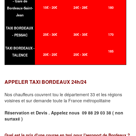
- Gare de
15€ - 20€
24€ - 28€
180
Bordeaux-Saint-
Jean
TAXI BORDEAUX
25€ - 30€
30€ - 35€
170
- PESSAC
TAXI BORDEAUX -
185
20€ - 25€
25€ - 30€
TALENCE
APPELER TAXI BORDEAUX 24h/24
Nos chauffeurs couvrent tou le département 33 et les régions
voisines et sur demande toute la France métropolitaine
Réservation et Devis . Appelez nous
09 88 29 03 38 ( non
surtaxé )
Quel est le prix d'une course en taxi pour l'aeroport de Bordeaux ?