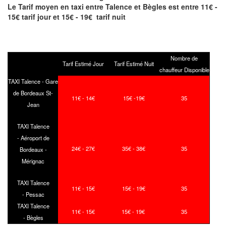
Le Tarif moyen en taxi entre Talence et Bègles est entre 11€ -
15€ tarif jour et 15€ - 19€ tarif nuit
Nombre de
Tarif Estimé Jour
Tarif Estimé Nuit
chauffeur Disponible
TAXI Talence - Gare
de Bordeaux St-
11€ - 14€
15€ -19€
35
Jean
TAXI Talence
- Aéroport de
24€ - 27€
35€ - 38€
35
Bordeaux -
Mérignac
TAXI Talence
11€ - 15€
15€ - 19€
35
- Pessac
TAXI Talence
11€ - 15€
15€ - 19€
35
- Bègles