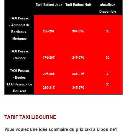
Tarif Estimé Jour
Tarif Estimé Nuit
chauffeur
Disponible
TAXI Pessac
- Aeroport de
23€-26€
30€-33€
30
Bordeaux-
Merignac
TAXI Pessac
17€-20€
24€-27€
30
- talence
TAXI Pessac
27€-30€
34€-37€
30
- Bègles
TAXI Pessac - Le
30
28€-31€
34€-37€
Bouscat
TARIF TAXI LIBOURNE
Vous voulez une idée sommaire du prix taxi à
Libourne
?