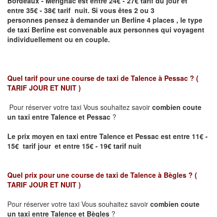
Bordeaux - Mérignac
est entre 24€ - 27€ tarif du jour et
entre 35€ - 38€ tarif nuit.
Si vous êtes 2 ou 3
personnes
pensez à demander un Berline
4 places ,
le type
de taxi Berline est convenable aux personnes qui voyagent
individuellement ou en couple.
Quel tarif pour une course de taxi de
Talence à Pessac
? (
TARIF JOUR ET NUIT )
Pour réserver votre taxi Vous souhaitez savoir
combien coute
un taxi entre
Talence et Pessac
?
Le prix moyen en taxi entre
Talence et Pessac
est entre 11€ -
15€ tarif jour et entre 15€ - 19€ tarif nuit
Quel prix pour une course de taxi de
Talence à Bègles
?
(
TARIF JOUR ET NUIT )
Pour réserver votre taxi Vous souhaitez savoir
combien coute
un taxi entre Talence et Bègles
?