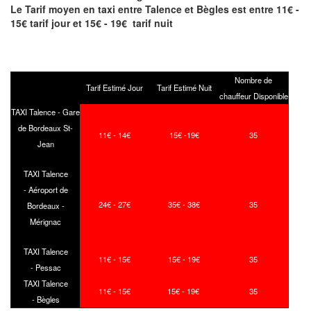
Le Tarif moyen en taxi entre Talence et Bègles est entre 11€ -
15€ tarif jour et 15€ - 19€ tarif nuit
Nombre de
Tarif Estimé Jour
Tarif Estimé Nuit
chauffeur Disponible
TAXI Talence - Gare
de Bordeaux St-
11€ - 14€
15€ -19€
35
Jean
TAXI Talence
- Aéroport de
24€ - 27€
35€ - 38€
35
Bordeaux -
Mérignac
TAXI Talence
11€ - 15€
15€ - 19€
35
- Pessac
TAXI Talence
11€ - 15€
15€ - 19€
35
- Bègles