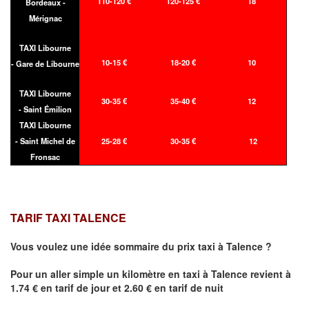
110-120 €
120-125 €
18
Bordeaux -
Mérignac
TAXI Libourne
10-15 €
18-20 €
10
- Gare de Libourne
TAXI Libourne
30-35 €
35-40 €
12
- Saint Émilion
TAXI Libourne
- Saint Michel de
25-28 €
30-35 €
12
Fronsac
TARIF TAXI TALENCE
Vous voulez une idée sommaire du prix taxi à
Talence
?
Pour un aller simple un kilomètre en taxi à
Talence
revient à
1.74 € en tarif de jour et 2.60 € en tarif de nuit