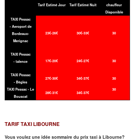
Tarif Estimé Jour
Tarif Estimé Nuit
chauffeur
Disponible
TAXI Pessac
- Aeroport de
23€-26€
30€-33€
30
Bordeaux-
Merignac
TAXI Pessac
17€-20€
24€-27€
30
- talence
TAXI Pessac
27€-30€
34€-37€
30
- Bègles
TAXI Pessac - Le
30
28€-31€
34€-37€
Bouscat
TARIF TAXI LIBOURNE
Vous voulez une idée sommaire du prix taxi à
Libourne
?