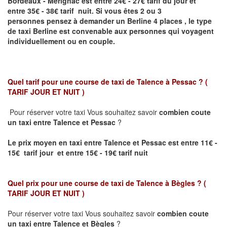
Bordeaux - Mérignac
est entre 24€ - 27€ tarif du jour et
entre 35€ - 38€ tarif nuit.
Si vous êtes 2 ou 3
personnes
pensez à demander un Berline
4 places ,
le type
de taxi Berline est convenable aux personnes qui voyagent
individuellement ou en couple.
Quel tarif pour une course de taxi de
Talence à Pessac
? (
TARIF JOUR ET NUIT )
Pour réserver votre taxi Vous souhaitez savoir
combien coute
un taxi entre
Talence et Pessac
?
Le prix moyen en taxi entre
Talence et Pessac
est entre 11€ -
15€ tarif jour et entre 15€ - 19€ tarif nuit
Quel prix pour une course de taxi de
Talence à Bègles
?
(
TARIF JOUR ET NUIT )
Pour réserver votre taxi Vous souhaitez savoir
combien coute
un taxi entre Talence et Bègles
?