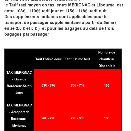
le Tarif taxi moyen en taxi entre MERIGNAC et Libourne est
entre 108€ - 110€€ tarif jour et 115€ - 118€ tarif nuit
Des suppléments tarifaires sont applicables pour le
transport de passager supplémentaire à partir du 5ème (
entre 2.5 € et 5 € ) et pour les bagages au delà de trois
bagages par passager
Nombre de
Tarif Estimé Jour
Tarif Estimé Nuit
chauffeur
Disponible
TAXI MERIGNAC
- Gare de
63€ - 67€
70€ - 74€
188
Bordeaux-Saint-
Jean
TAXI MERIGNAC
- Aéroport de
20€ - 22€
27€ - 30€
180
Bordeaux -
Mérignac