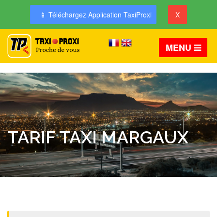
📱 Téléchargez Application TaxiProxi
X
MENU
TARIF TAXI MARGAUX