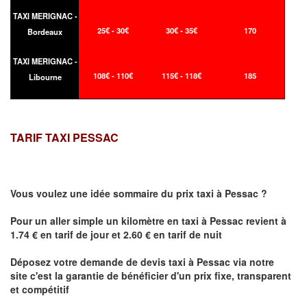
TAXI MERIGNAC -
25€ - 30€
30€ - 35€
170
Bordeaux
TAXI MERIGNAC -
108€ - 110€
115€ - 118€
185
Libourne
TARIF TAXI PESSAC
Vous voulez une idée sommaire du prix taxi à
Pessac
?
Pour un aller simple un kilomètre en taxi à
Pessac
revient à
1.74 € en tarif de jour et 2.60 € en tarif de nuit
Déposez votre demande de devis taxi à
Pessac
via notre
site
c'est la garantie de bénéficier
d'un prix fixe, transparent
et compétitif