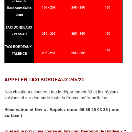
- Gare de
15€ - 20€
24€ - 28€
180
Bordeaux-Saint-
Jean
TAXI BORDEAUX
25€ - 30€
30€ - 35€
170
- PESSAC
TAXI BORDEAUX -
185
20€ - 25€
25€ - 30€
TALENCE
APPELER TAXI BORDEAUX 24h/24
Nos chauffeurs couvrent tou le département 33 et les régions
voisines et sur demande toute la France métropolitaine
Réservation et Devis . Appelez nous
09 88 29 03 38 ( non
surtaxé )
Quel est le prix d'une course en taxi pour l'aeroport de Bordeaux ?