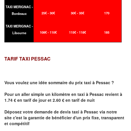
TAXI MERIGNAC -
25€ - 30€
30€ - 35€
170
Bordeaux
TAXI MERIGNAC -
108€ - 110€
115€ - 118€
185
Libourne
TARIF TAXI PESSAC
Vous voulez une idée sommaire du prix taxi à
Pessac
?
Pour un aller simple un kilomètre en taxi à
Pessac
revient à
1.74 € en tarif de jour et 2.60 € en tarif de nuit
Déposez votre demande de devis taxi à
Pessac
via notre
site
c'est la garantie de bénéficier
d'un prix fixe, transparent
et compétitif