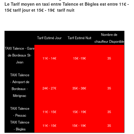
Le Tarif moyen en taxi entre Talence et Bègles est entre 11€ -
15€ tarif jour et 15€ - 19€ tarif nuit
Nombre de
Tarif Estimé Jour
Tarif Estimé Nuit
chauffeur Disponible
TAXI Talence - Gare
de Bordeaux St-
11€ - 14€
15€ -19€
35
Jean
TAXI Talence
- Aéroport de
24€ - 27€
35€ - 38€
35
Bordeaux -
Mérignac
TAXI Talence
11€ - 15€
15€ - 19€
35
- Pessac
TAXI Talence
11€ - 15€
15€ - 19€
35
- Bègles