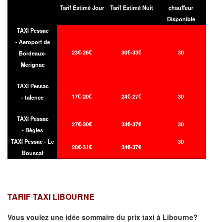
Tarif Estimé Jour
Tarif Estimé Nuit
chauffeur
Disponible
TAXI Pessac
- Aeroport de
23€-26€
30€-33€
30
Bordeaux-
Merignac
TAXI Pessac
17€-20€
24€-27€
30
- talence
TAXI Pessac
27€-30€
34€-37€
30
- Bègles
TAXI Pessac - Le
30
28€-31€
34€-37€
Bouscat
TARIF TAXI LIBOURNE
Vous voulez une idée sommaire du prix taxi à
Libourne
?