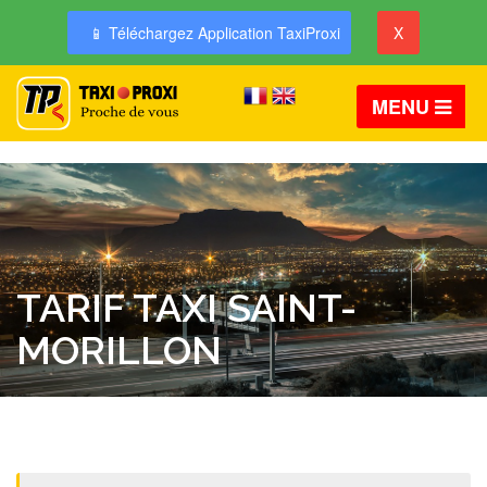
📱 Téléchargez Application TaxiProxi
X
MENU
TARIF TAXI SAINT-
MORILLON