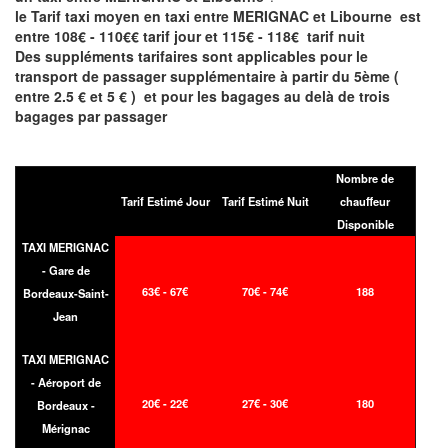
le Tarif taxi moyen en taxi entre MERIGNAC et Libourne est
entre 108€ - 110€€ tarif jour et 115€ - 118€ tarif nuit
Des suppléments tarifaires sont applicables pour le
transport de passager supplémentaire à partir du 5ème (
entre 2.5 € et 5 € ) et pour les bagages au delà de trois
bagages par passager
Nombre de
Tarif Estimé Jour
Tarif Estimé Nuit
chauffeur
Disponible
TAXI MERIGNAC
- Gare de
63€ - 67€
70€ - 74€
188
Bordeaux-Saint-
Jean
TAXI MERIGNAC
- Aéroport de
20€ - 22€
27€ - 30€
180
Bordeaux -
Mérignac