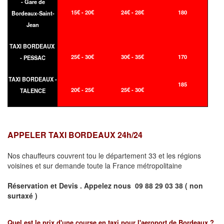
- Gare de
15€ - 20€
24€ - 28€
180
Bordeaux-Saint-
Jean
TAXI BORDEAUX
25€ - 30€
30€ - 35€
170
- PESSAC
TAXI BORDEAUX -
185
20€ - 25€
25€ - 30€
TALENCE
APPELER TAXI BORDEAUX 24h/24
Nos chauffeurs couvrent tou le département 33 et les régions
voisines et sur demande toute la France métropolitaine
Réservation et Devis . Appelez nous
09 88 29 03 38 ( non
surtaxé )
Quel est le prix d'une course en taxi pour l'aeroport de Bordeaux ?