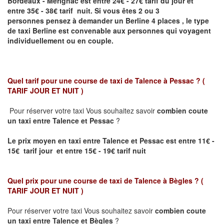
Bordeaux - Mérignac
est entre 24€ - 27€ tarif du jour et
entre 35€ - 38€ tarif nuit.
Si vous êtes 2 ou 3
personnes
pensez à demander un Berline
4 places ,
le type
de taxi Berline est convenable aux personnes qui voyagent
individuellement ou en couple.
Quel tarif pour une course de taxi de
Talence à Pessac
? (
TARIF JOUR ET NUIT )
Pour réserver votre taxi Vous souhaitez savoir
combien coute
un taxi entre
Talence et Pessac
?
Le prix moyen en taxi entre
Talence et Pessac
est entre 11€ -
15€ tarif jour et entre 15€ - 19€ tarif nuit
Quel prix pour une course de taxi de
Talence à Bègles
?
(
TARIF JOUR ET NUIT )
Pour réserver votre taxi Vous souhaitez savoir
combien coute
un taxi entre Talence et Bègles
?