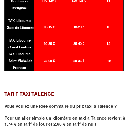
110-120 €
120-125 €
18
Bordeaux -
Mérignac
TAXI Libourne
10-15 €
18-20 €
10
- Gare de Libourne
TAXI Libourne
30-35 €
35-40 €
12
- Saint Émilion
TAXI Libourne
- Saint Michel de
25-28 €
30-35 €
12
Fronsac
TARIF TAXI TALENCE
Vous voulez une idée sommaire du prix taxi à
Talence
?
Pour un aller simple un kilomètre en taxi à
Talence
revient à
1.74 € en tarif de jour et 2.60 € en tarif de nuit