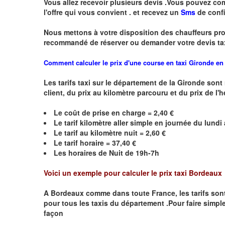
Vous allez recevoir plusieurs devis .Vous pouvez comp
l'offre qui vous convient . et recevez un
Sms
de conf
Nous mettons à votre disposition des chauffeurs pro
recommandé de réserver
ou demander
v
o
tr
e devis ta
Comment calculer le prix d'une course en taxi Gironde en
Les tarifs taxi sur le département de la Gironde son
client, du prix au kilomètre parcouru et du prix de l'
Le coût de prise en charge = 2,40 €
Le
tarif kilomètre aller simple en journée du lund
Le
tarif au kilomètre nuit = 2,60 €
Le
tarif horaire =
37,40
€
Les horaires de Nuit de 19h-7h
Voici un exemple pour calculer le prix taxi
Bordeaux
A
Bordeaux
comme dans toute France, les tarifs sont d
pour tous les taxis du département .Pour faire simple
façon