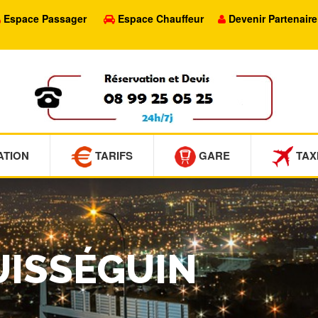
Espace Passager
Espace Chauffeur
Devenir Partenaire
ATION
TARIFS
GARE
TAX
PUISSÉGUIN