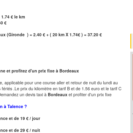
 1.74 € le km
60 €
aux
(
Gironde
) = 2.40 € + ( 20 km X 1.74€ ) = 37.20 €
e et profitez d'un prix fixe à
Bordeaux
re, applicable pour une course aller et retour de nuit du lundi au
ériés .Le prix du kilomètre en tarif B et de 1.56 euro et le tarif C
 .Demandez un devis taxi à
Bordeaux
et profiter d'un prix fixe
n à Talence ?
ence
et de 19 € / jour
ence
et de 29 € / nuit