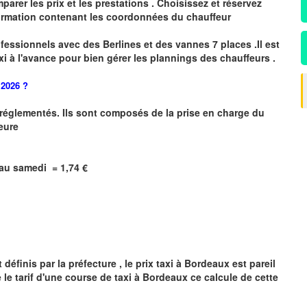
arer les prix et les prestations .
Choisissez et réservez
irmation
contenant les coordonnées du chauffeur
fessionnels avec des Berlines et des vannes 7 places .
I
l est
xi
à
l
'
avance pour bien gérer les plannings des chauffeurs .
 2026 ?
t réglementés. Ils sont composés de la prise en charge du
heure
i au samedi = 1,74 €
éfinis par la préfecture , le prix taxi à
Bordeaux
est pareil
 le tarif d'une course de taxi à
Bordeaux
ce calcule de cette