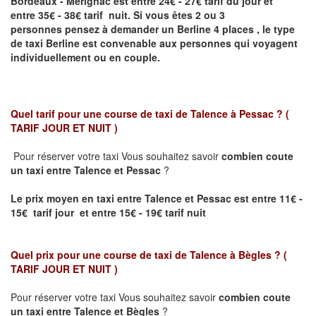
Bordeaux - Mérignac
est entre 24€ - 27€ tarif du jour et
entre 35€ - 38€ tarif nuit.
Si vous êtes 2 ou 3
personnes
pensez à demander un Berline
4 places ,
le type
de taxi Berline est convenable aux personnes qui voyagent
individuellement ou en couple.
Quel tarif pour une course de taxi de
Talence à Pessac
? (
TARIF JOUR ET NUIT )
Pour réserver votre taxi Vous souhaitez savoir
combien coute
un taxi entre
Talence et Pessac
?
Le prix moyen en taxi entre
Talence et Pessac
est entre 11€ -
15€ tarif jour et entre 15€ - 19€ tarif nuit
Quel prix pour une course de taxi de
Talence à Bègles
?
(
TARIF JOUR ET NUIT )
Pour réserver votre taxi Vous souhaitez savoir
combien coute
un taxi entre Talence et Bègles
?