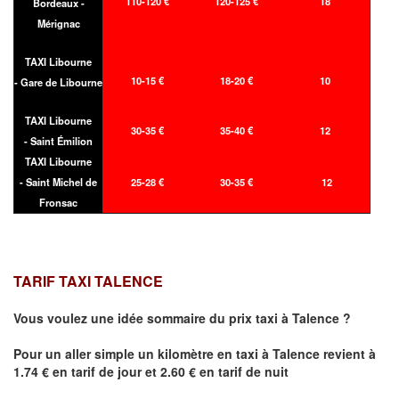
110-120 €
120-125 €
18
Bordeaux -
Mérignac
TAXI Libourne
10-15 €
18-20 €
10
- Gare de Libourne
TAXI Libourne
30-35 €
35-40 €
12
- Saint Émilion
TAXI Libourne
- Saint Michel de
25-28 €
30-35 €
12
Fronsac
TARIF TAXI TALENCE
Vous voulez une idée sommaire du prix taxi à
Talence
?
Pour un aller simple un kilomètre en taxi à
Talence
revient à
1.74 € en tarif de jour et 2.60 € en tarif de nuit