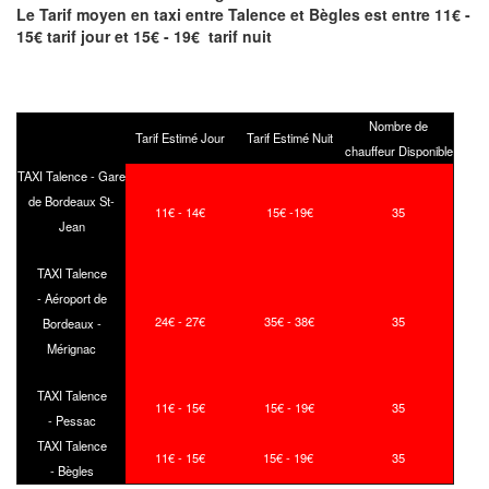
Le Tarif moyen en taxi entre Talence et Bègles est entre 11€ -
15€ tarif jour et 15€ - 19€ tarif nuit
Nombre de
Tarif Estimé Jour
Tarif Estimé Nuit
chauffeur Disponible
TAXI Talence - Gare
de Bordeaux St-
11€ - 14€
15€ -19€
35
Jean
TAXI Talence
- Aéroport de
24€ - 27€
35€ - 38€
35
Bordeaux -
Mérignac
TAXI Talence
11€ - 15€
15€ - 19€
35
- Pessac
TAXI Talence
11€ - 15€
15€ - 19€
35
- Bègles