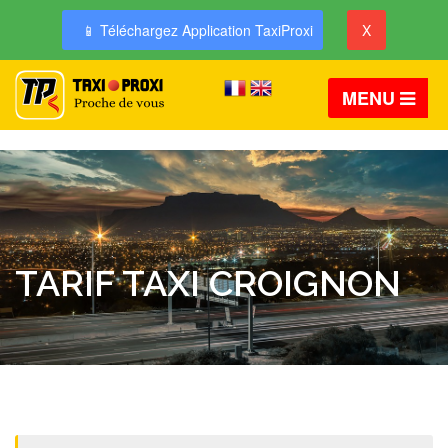
📱 Téléchargez Application TaxiProxi
X
MENU
TARIF TAXI CROIGNON