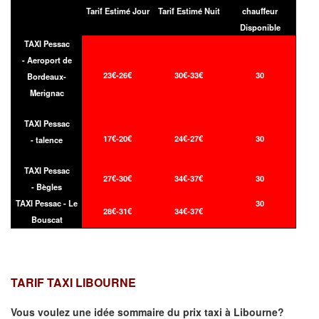
Tarif Estimé Jour
Tarif Estimé Nuit
chauffeur
Disponible
TAXI Pessac
- Aeroport de
23€-26€
30€-33€
30
Bordeaux-
Merignac
TAXI Pessac
17€-20€
24€-27€
30
- talence
TAXI Pessac
27€-30€
34€-37€
30
- Bègles
TAXI Pessac - Le
30
28€-31€
34€-37€
Bouscat
TARIF TAXI LIBOURNE
Vous voulez une idée sommaire du prix taxi à
Libourne
?