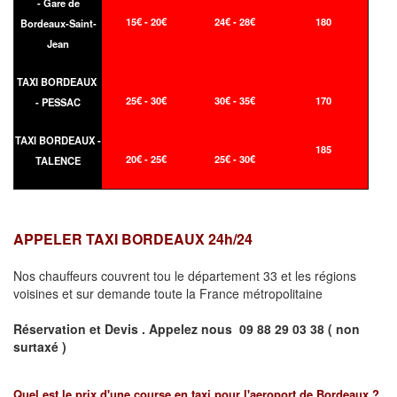
- Gare de
15€ - 20€
24€ - 28€
180
Bordeaux-Saint-
Jean
TAXI BORDEAUX
25€ - 30€
30€ - 35€
170
- PESSAC
TAXI BORDEAUX -
185
20€ - 25€
25€ - 30€
TALENCE
APPELER TAXI BORDEAUX 24h/24
Nos chauffeurs couvrent tou le département 33 et les régions
voisines et sur demande toute la France métropolitaine
Réservation et Devis . Appelez nous
09 88 29 03 38 ( non
surtaxé )
Quel est le prix d'une course en taxi pour l'aeroport de Bordeaux ?