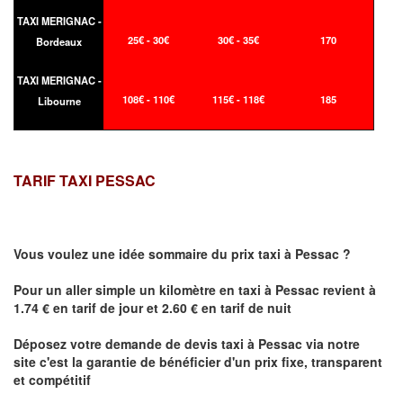
TAXI MERIGNAC -
25€ - 30€
30€ - 35€
170
Bordeaux
TAXI MERIGNAC -
108€ - 110€
115€ - 118€
185
Libourne
TARIF TAXI PESSAC
Vous voulez une idée sommaire du prix taxi à
Pessac
?
Pour un aller simple un kilomètre en taxi à
Pessac
revient à
1.74 € en tarif de jour et 2.60 € en tarif de nuit
Déposez votre demande de devis taxi à
Pessac
via notre
site
c'est la garantie de bénéficier
d'un prix fixe, transparent
et compétitif