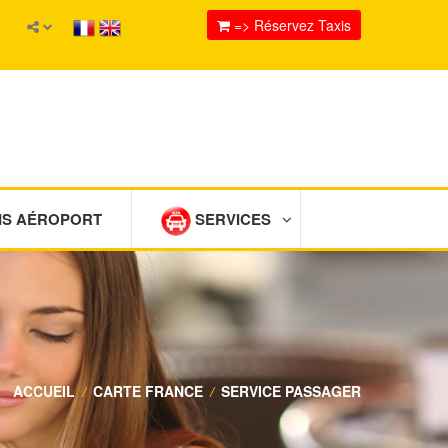
=> Réservez Taxis
IS AÉROPORT
SERVICES
ACCUEIL
/
CARTE FRANCE
/
SERVICE PASSAGER