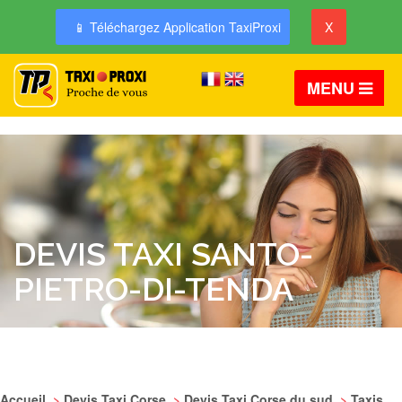
📱 Téléchargez Application TaxiProxi
X
MENU
DEVIS TAXI SANTO-
PIETRO-DI-TENDA
Accueil
>
Devis Taxi Corse
>
Devis Taxi Corse du sud
>
Taxis