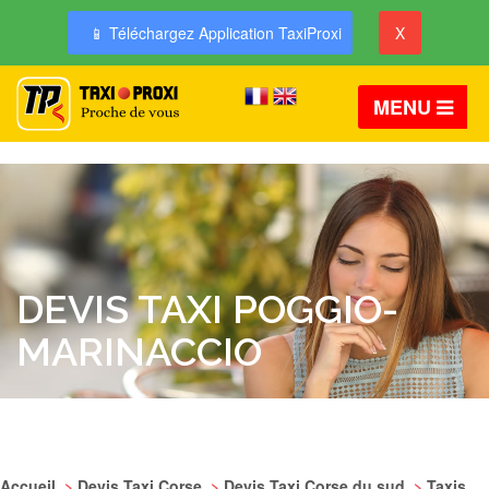
📱 Téléchargez Application TaxiProxi
X
MENU
DEVIS TAXI POGGIO-
MARINACCIO
Accueil
>
Devis Taxi Corse
>
Devis Taxi Corse du sud
>
Taxis