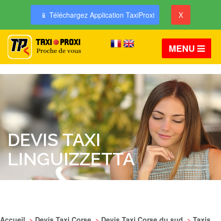
📱 Téléchargez Application TaxiProxi
X
MENU
DEVIS TAXI
LINGUIZZETTA
Accueil
>
Devis Taxi Corse
>
Devis Taxi Corse du sud
>
Taxis