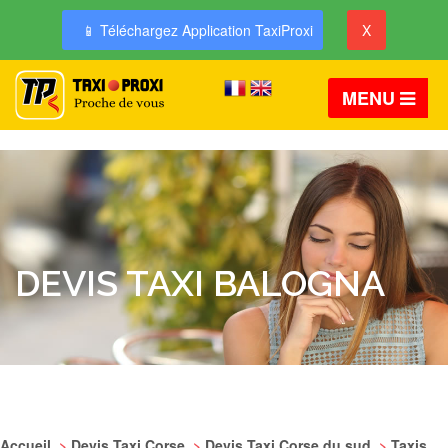
📱 Téléchargez Application TaxiProxi
X
MENU
DEVIS TAXI BALOGNA
Accueil
>
Devis Taxi Corse
>
Devis Taxi Corse du sud
>
Taxis