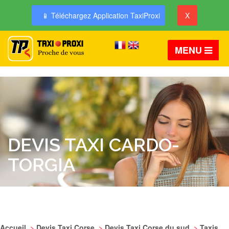
📱 Téléchargez Application TaxiProxi
X
MENU
DEVIS TAXI CARDO-
TORGIA
Accueil
>
Devis Taxi Corse
>
Devis Taxi Corse du sud
>
Taxis