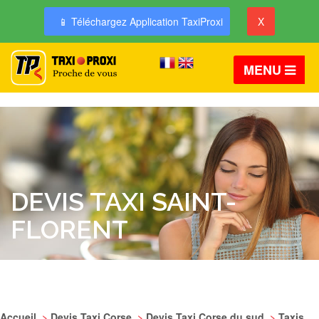
📱 Téléchargez Application TaxiProxi
X
MENU
DEVIS TAXI SAINT-
FLORENT
Accueil
>
Devis Taxi Corse
>
Devis Taxi Corse du sud
>
Taxis