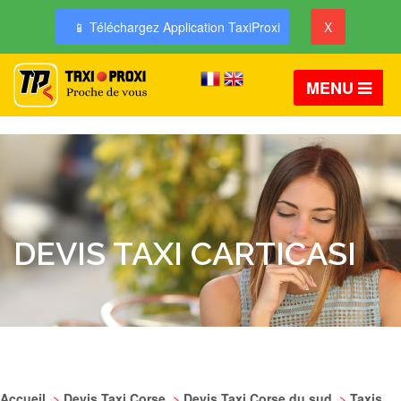
📱 Téléchargez Application TaxiProxi
X
MENU
DEVIS TAXI CARTICASI
Accueil
>
Devis Taxi Corse
>
Devis Taxi Corse du sud
>
Taxis