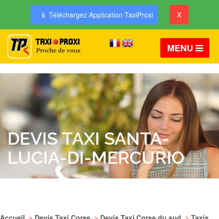
📱 Téléchargez Application TaxiProxi
X
MENU
DEVIS TAXI SANTA-
LUCIA-DI-MERCURIO
Accueil
>
Devis Taxi Corse
>
Devis Taxi Corse du sud
>
Taxis