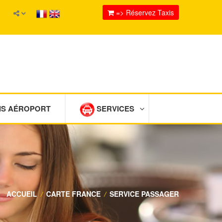
=> Réservez Taxis
IS AÉROPORT
SERVICES
ACCUEIL
/
CARTE FRANCE
/
SERVICE PASSAGER