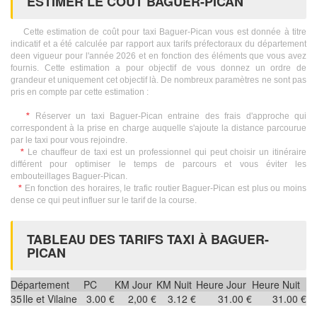
ESTIMER LE COÛT BAGUER-PICAN
Cette estimation de coût pour taxi Baguer-Pican vous est donnée à titre
indicatif et a été calculée par rapport aux tarifs préfectoraux du département
deen vigueur pour l'année 2026 et en fonction des éléments que vous avez
fournis. Cette estimation a pour objectif de vous donnez un ordre de
grandeur et uniquement cet objectif là. De nombreux paramètres ne sont pas
pris en compte par cette estimation :
*
Réserver un taxi Baguer-Pican entraine des frais d'approche qui
correspondent à la prise en charge auquelle s'ajoute la distance parcourue
par le taxi pour vous rejoindre.
*
Le chauffeur de taxi est un professionnel qui peut choisir un itinéraire
différent pour optimiser le temps de parcours et vous éviter les
embouteillages Baguer-Pican.
*
En fonction des horaires, le trafic routier Baguer-Pican est plus ou moins
dense ce qui peut influer sur le tarif de la course.
TABLEAU DES TARIFS TAXI À BAGUER-
PICAN
Département
PC
KM Jour
KM Nuit
Heure Jour
Heure Nuit
35
Ile et Vilaine
3.00 €
2,00 €
3.12 €
31.00 €
31.00 €