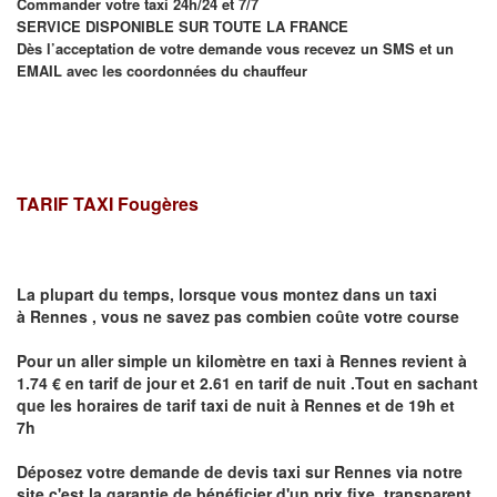
Commander votre taxi 24h/24 et 7/7
SERVICE DISPONIBLE SUR TOUTE LA FRANCE
Dès l’acceptation de votre demande vous recevez un SMS et un
EMAIL avec les coordonnées du chauffeur
TARIF TAXI Fougères
La plupart du temps, lorsque vous montez dans un taxi
à
Rennes
,
vous ne savez pas combien
coûte
votre course
Pour un aller simple un kilomètre en taxi à
Rennes
revient à
1.74 € en tarif de jour et 2.61 en tarif de nuit .Tout en sachant
que les horaires de tarif taxi de nuit à
Rennes
et de 19h et
7h
Déposez votre demande de devis taxi sur
Rennes
via notre
site
c'est la garantie de bénéficier
d'un prix fixe, transparent