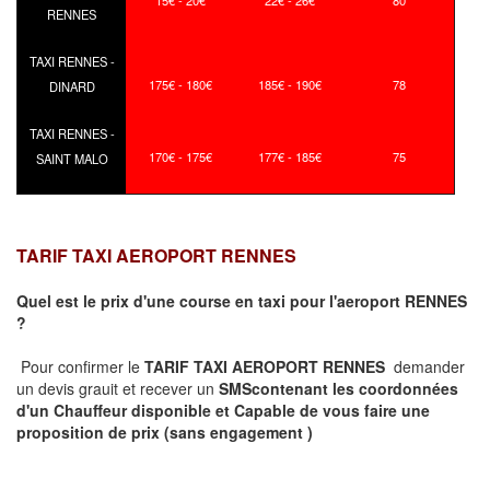
15€ - 20€
22€ - 26€
80
RENNES
TAXI RENNES -
175€ - 180€
185€ - 190€
78
DINARD
TAXI RENNES -
170€ - 175€
177€ - 185€
75
SAINT MALO
TARIF TAXI AEROPORT RENNES
Quel est le prix d'une course en taxi pour l'aeroport RENNES
?
Pour confirmer le
TARIF TAXI AEROPORT RENNES
demander
un devis grauit et recever un
SMS
contenant les coordonnées
d'un Chauffeur disponible et Capable de vous faire une
proposition de prix
(sans engagement )