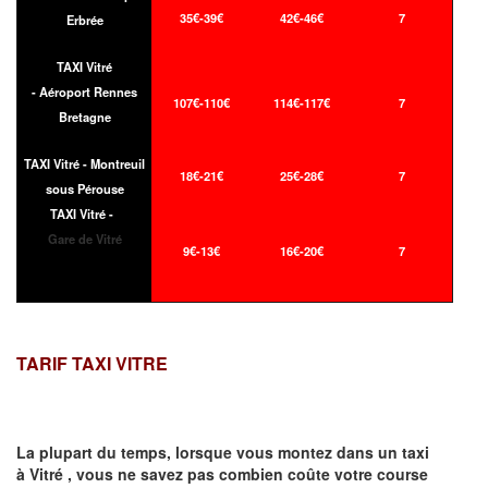
35€-39€
42€-46€
7
Erbrée
TAXI Vitré
- Aéroport Rennes
107€-110€
114€-117€
7
Bretagne
TAXI Vitré - Montreuil
18€-21€
25€-28€
7
sous Pérouse
TAXI Vitré -
Gare de Vitré
9€-13€
16€-20€
7
TARIF TAXI VITRE
La plupart du temps, lorsque vous montez dans un taxi
à
Vitré
,
vous ne savez pas combien
coûte
votre course