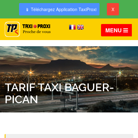
📱 Téléchargez Application TaxiProxi
X
MENU
TARIF TAXI BAGUER-
PICAN