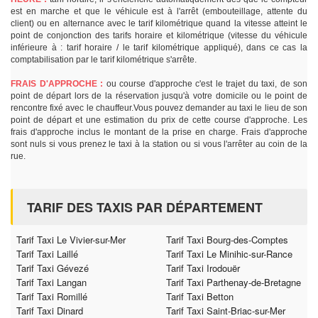
est en marche et que le véhicule est à l'arrêt (embouteillage, attente du
client) ou en alternance avec le tarif kilométrique quand la vitesse atteint le
point de conjonction des tarifs horaire et kilométrique (vitesse du véhicule
inférieure à : tarif horaire / le tarif kilométrique appliqué), dans ce cas la
comptabilisation par le tarif kilométrique s'arrête.
FRAIS D'APPROCHE :
ou course d'approche c'est le trajet du taxi, de son
point de départ lors de la réservation jusqu'à votre domicile ou le point de
rencontre fixé avec le chauffeur.Vous pouvez demander au taxi le lieu de son
point de départ et une estimation du prix de cette course d'approche. Les
frais d'approche inclus le montant de la prise en charge. Frais d'approche
sont nuls si vous prenez le taxi à la station ou si vous l'arrêter au coin de la
rue.
TARIF DES TAXIS PAR DÉPARTEMENT
Tarif Taxi Le Vivier-sur-Mer
Tarif Taxi Bourg-des-Comptes
Tarif Taxi Laillé
Tarif Taxi Le Minihic-sur-Rance
Tarif Taxi Gévezé
Tarif Taxi Irodouër
Tarif Taxi Langan
Tarif Taxi Parthenay-de-Bretagne
Tarif Taxi Romillé
Tarif Taxi Betton
Tarif Taxi Dinard
Tarif Taxi Saint-Briac-sur-Mer