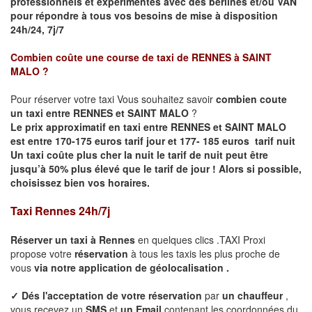
professionnels et expérimentés avec des berlines et/ou VAN
pour répondre à tous vos besoins de mise à disposition
24h/24, 7j/7
Combien coûte une course de taxi de
RENNES à SAINT
MALO
?
Pour réserver votre taxi Vous souhaitez savoir
combien coute
un taxi entre RENNES et SAINT MALO
?
Le prix approximatif en taxi entre RENNES et SAINT MALO
est entre 170-175 euros tarif jour et 177- 185 euros tarif nuit
Un taxi coûte plus cher la nuit le tarif de nuit peut être
jusqu’à 50% plus élevé que le tarif de jour ! Alors si possible,
choisissez bien vos horaires.
Taxi Rennes 24h/7j
Réserver un taxi à
Rennes
en quelques clics .TAXI Proxi
propose votre
réservation
à tous les taxis les plus proche de
vous
via notre application de géolocalisation .
✓
Dés l'acceptation de votre réservation
par
un chauffeur
,
vous recevez un
SMS
et
un Email
contenant les coordonnées du