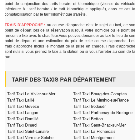
point de conjonction des tarifs horaire et kilométrique (vitesse du véhicule
inférieure à : tarif horaire / le tarif kilométrique appliqué), dans ce cas la
comptabilisation par le tarif kilométrique s'arrête.
FRAIS D'APPROCHE :
ou course d'approche c'est le trajet du taxi, de son
point de départ lors de la réservation jusqu'à votre domicile ou le point de
rencontre fixé avec le chauffeur.Vous pouvez demander au taxi le lieu de son
point de départ et une estimation du prix de cette course d'approche. Les
frais d'approche inclus le montant de la prise en charge. Frais d'approche
sont nuls si vous prenez le taxi à la station ou si vous l'arrêter au coin de la
rue.
TARIF DES TAXIS PAR DÉPARTEMENT
Tarif Taxi Le Vivier-sur-Mer
Tarif Taxi Bourg-des-Comptes
Tarif Taxi Laillé
Tarif Taxi Le Minihic-sur-Rance
Tarif Taxi Gévezé
Tarif Taxi Irodouër
Tarif Taxi Langan
Tarif Taxi Parthenay-de-Bretagne
Tarif Taxi Romillé
Tarif Taxi Betton
Tarif Taxi Dinard
Tarif Taxi Saint-Briac-sur-Mer
Tarif Taxi Saint-Lunaire
Tarif Taxi La Richardais
Tarif Taxi Vern-sur-Seiche
Tarif Taxi Montgermont