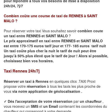
pour répondre à tous vos besoins de mise à disposition
24h/24, 7j/7
Combien coûte une course de taxi de
RENNES à SAINT
MALO
?
Pour réserver votre taxi Vous souhaitez savoir
combien coute
un taxi entre RENNES et SAINT MALO
?
Le prix approximatif en taxi entre RENNES et SAINT MALO
est entre 170-175 euros tarif jour et 177- 185 euros tarif nuit
Un taxi coûte plus cher la nuit le tarif de nuit peut être
jusqu’à 50% plus élevé que le tarif de jour ! Alors si possible,
choisissez bien vos horaires.
Taxi Rennes 24h/7j
Réserver un taxi à
Rennes
en quelques clics .TAXI Proxi
propose votre
réservation
à tous les taxis les plus proche de
vous
via notre application de géolocalisation .
✓
Dés l'acceptation de votre réservation
par
un chauffeur
,
vous recevez un
SMS
et
un Email
contenant les coordonnées du
chauffeur qui correspond à votre demande.