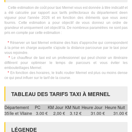
Cette estimation de coût pour taxi Mernel vous est donnée à titre indicatif et
a été calculée par rapport aux tarifs préfectoraux du département deen
vigueur pour l'année 2026 et en fonction des éléments que vous avez
fournis. Cette estimation a pour objectif de vous donnez un ordre de
grandeur et uniquement cet objectif là. De nombreux paramètres ne sont pas
pris en compte par cette estimation :
*
Réserver un taxi Mernel entraine des frais d'approche qui correspondent
à la prise en charge auquelle s'ajoute la distance parcourue par le taxi pour
vous rejoindre.
*
Le chauffeur de taxi est un professionnel qui peut choisir un itinéraire
différent pour optimiser le temps de parcours et vous éviter les
embouteillages Mernel.
*
En fonction des horaires, le trafic routier Mernel est plus ou moins dense
ce qui peut influer sur le tarif de la course.
TABLEAU DES TARIFS TAXI À MERNEL
Département
PC
KM Jour
KM Nuit
Heure Jour
Heure Nuit
35
Ile et Vilaine
3.00 €
2,00 €
3.12 €
31.00 €
31.00 €
LÉGENDE