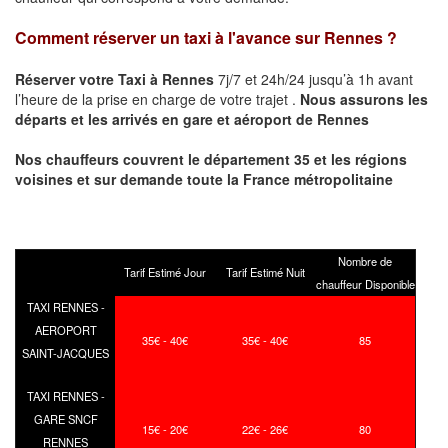
Comment réserver un taxi à l'avance sur
Rennes
?
Réserver votre Taxi à
Rennes
7j/7 et 24h/24 jusqu’à 1h avant
l’heure de la prise en charge de votre trajet .
Nous assurons les
départs et les arrivés en gare et aéroport de
Rennes
Nos chauffeurs couvrent le département 35 et les régions
voisines et sur demande toute la France métropolitaine
Nombre de
Tarif Estimé Jour
Tarif Estimé Nuit
chauffeur Disponible
TAXI RENNES -
AEROPORT
35€ - 40€
35€ - 40€
85
SAINT-JACQUES
TAXI RENNES -
GARE SNCF
15€ - 20€
22€ - 26€
80
RENNES