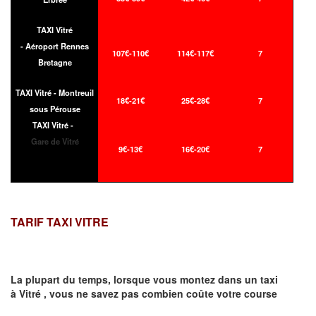
TAXI Vitré
- Aéroport Rennes
107€-110€
114€-117€
7
Bretagne
TAXI Vitré - Montreuil
18€-21€
25€-28€
7
sous Pérouse
TAXI Vitré -
Gare de Vitré
9€-13€
16€-20€
7
TARIF TAXI VITRE
La plupart du temps, lorsque vous montez dans un taxi
à
Vitré
,
vous ne savez pas combien
coûte
votre course