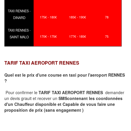
TAXI RENNES -
175€ - 180€
185€ - 190€
78
DINARD
TAXI RENNES -
170€ - 175€
177€ - 185€
75
SAINT MALO
TARIF TAXI AEROPORT RENNES
Quel est le prix d'une course en taxi pour l'aeroport RENNES
?
Pour confirmer le
TARIF TAXI AEROPORT RENNES
demander
un devis grauit et recever un
SMS
contenant les coordonnées
d'un Chauffeur disponible et Capable de vous faire une
proposition de prix
(sans engagement )