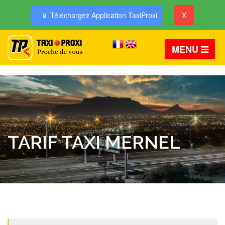
📱 Téléchargez Application TaxiProxi
X
MENU
TARIF TAXI MERNEL