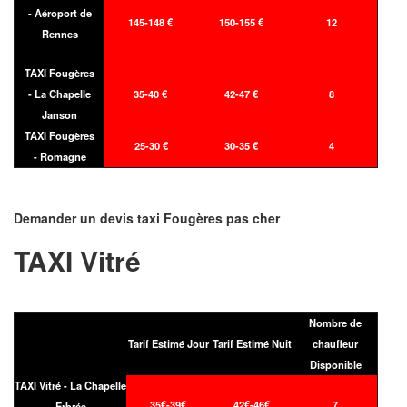
- Aéroport de
145-148 €
150-155 €
12
Rennes
TAXI Fougères
- La Chapelle
35-40 €
42-47 €
8
Janson
TAXI Fougères
25-30 €
30-35 €
4
- Romagne
Demander un devis taxi Fougères pas cher
TAXI Vitré
Nombre de
Tarif Estimé Jour
Tarif Estimé Nuit
chauffeur
Disponible
TAXI Vitré - La Chapelle
35€-39€
42€-46€
7
Erbrée