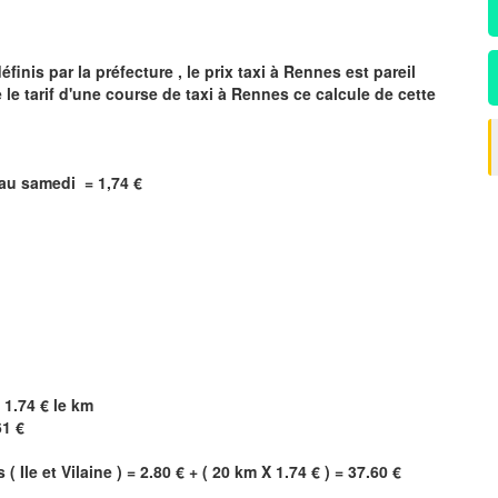
inis par la préfecture , le prix taxi à
Rennes
est pareil
 le tarif d'une course de taxi à
Rennes
ce calcule de cette
i au samedi =
1,74
€
 1.74 € le km
61 €
s
(
Ile et Vilaine
) = 2.80 € + ( 20 km X 1.74 € ) = 37.60 €