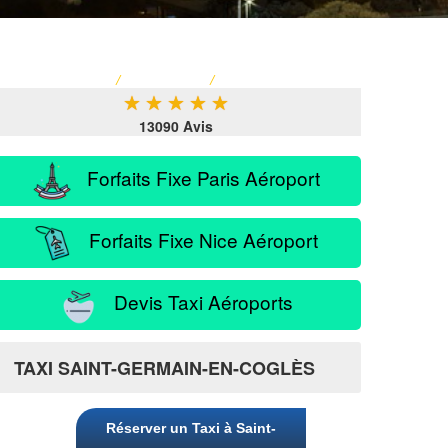
ACCUEIL
/
TARIF TAXI
/
SERVICE PASSAGER
★
★
★
★
★
13090 Avis
Forfaits Fixe Paris Aéroport
Forfaits Fixe Nice Aéroport
Devis Taxi Aéroports
Coglès
TAXI SAINT-GERMAIN-EN-COGLÈS
Réserver un Taxi à Saint-