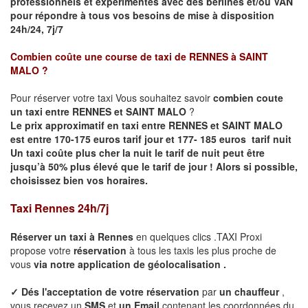
professionnels et expérimentés avec des berlines et/ou VAN
pour répondre à tous vos besoins de mise à disposition
24h/24, 7j/7
Combien coûte une course de taxi de
RENNES à SAINT
MALO
?
Pour réserver votre taxi Vous souhaitez savoir
combien coute
un taxi entre RENNES et SAINT MALO
?
Le prix approximatif en taxi entre RENNES et SAINT MALO
est entre 170-175 euros tarif jour et 177- 185 euros tarif nuit
Un taxi coûte plus cher la nuit le tarif de nuit peut être
jusqu’à 50% plus élevé que le tarif de jour ! Alors si possible,
choisissez bien vos horaires.
Taxi Rennes 24h/7j
Réserver un taxi à
Rennes
en quelques clics .TAXI Proxi
propose votre
réservation
à tous les taxis les plus proche de
vous
via notre application de géolocalisation .
✓
Dés l'acceptation de votre réservation
par
un chauffeur
,
vous recevez un
SMS
et
un Email
contenant les coordonnées du