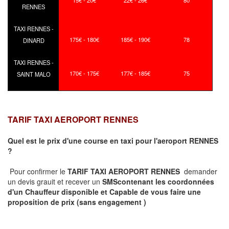
15€ - 20€
22€ - 26€
80
RENNES
TAXI RENNES -
175€ - 180€
185€ - 190€
78
DINARD
TAXI RENNES -
170€ - 175€
177€ - 185€
75
SAINT MALO
TARIF TAXI AEROPORT RENNES
Quel est le prix d'une course en taxi pour l'aeroport RENNES
?
Pour confirmer le
TARIF TAXI AEROPORT RENNES
demander
un devis grauit et recever un
SMS
contenant les coordonnées
d'un Chauffeur disponible et Capable de vous faire une
proposition de prix
(sans engagement )