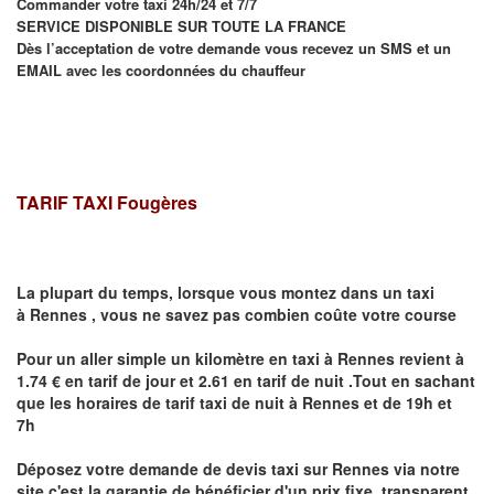
Commander votre taxi 24h/24 et 7/7
SERVICE DISPONIBLE SUR TOUTE LA FRANCE
Dès l’acceptation de votre demande vous recevez un SMS et un
EMAIL avec les coordonnées du chauffeur
TARIF TAXI Fougères
La plupart du temps, lorsque vous montez dans un taxi
à
Rennes
,
vous ne savez pas combien
coûte
votre course
Pour un aller simple un kilomètre en taxi à
Rennes
revient à
1.74 € en tarif de jour et 2.61 en tarif de nuit .Tout en sachant
que les horaires de tarif taxi de nuit à
Rennes
et de 19h et
7h
Déposez votre demande de devis taxi sur
Rennes
via notre
site
c'est la garantie de bénéficier
d'un prix fixe, transparent