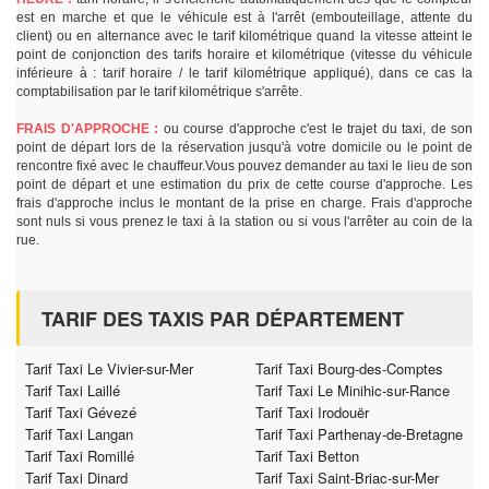
est en marche et que le véhicule est à l'arrêt (embouteillage, attente du
client) ou en alternance avec le tarif kilométrique quand la vitesse atteint le
point de conjonction des tarifs horaire et kilométrique (vitesse du véhicule
inférieure à : tarif horaire / le tarif kilométrique appliqué), dans ce cas la
comptabilisation par le tarif kilométrique s'arrête.
FRAIS D'APPROCHE :
ou course d'approche c'est le trajet du taxi, de son
point de départ lors de la réservation jusqu'à votre domicile ou le point de
rencontre fixé avec le chauffeur.Vous pouvez demander au taxi le lieu de son
point de départ et une estimation du prix de cette course d'approche. Les
frais d'approche inclus le montant de la prise en charge. Frais d'approche
sont nuls si vous prenez le taxi à la station ou si vous l'arrêter au coin de la
rue.
TARIF DES TAXIS PAR DÉPARTEMENT
Tarif Taxi Le Vivier-sur-Mer
Tarif Taxi Bourg-des-Comptes
Tarif Taxi Laillé
Tarif Taxi Le Minihic-sur-Rance
Tarif Taxi Gévezé
Tarif Taxi Irodouër
Tarif Taxi Langan
Tarif Taxi Parthenay-de-Bretagne
Tarif Taxi Romillé
Tarif Taxi Betton
Tarif Taxi Dinard
Tarif Taxi Saint-Briac-sur-Mer