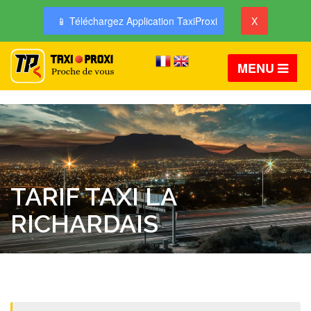
📱 Téléchargez Application TaxiProxi
X
MENU
TARIF TAXI LA
RICHARDAIS