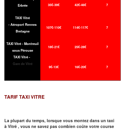
35€-39€
42€-46€
7
Erbrée
TAXI Vitré
- Aéroport Rennes
107€-110€
114€-117€
7
Bretagne
TAXI Vitré - Montreuil
18€-21€
25€-28€
7
sous Pérouse
TAXI Vitré -
Gare de Vitré
9€-13€
16€-20€
7
TARIF TAXI VITRE
La plupart du temps, lorsque vous montez dans un taxi
à
Vitré
,
vous ne savez pas combien
coûte
votre course