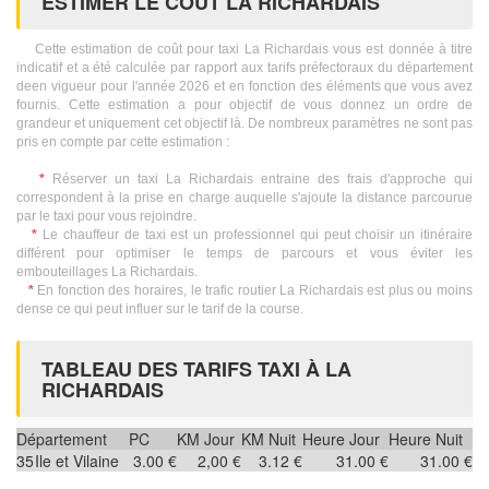
ESTIMER LE COÛT LA RICHARDAIS
Cette estimation de coût pour taxi La Richardais vous est donnée à titre
indicatif et a été calculée par rapport aux tarifs préfectoraux du département
deen vigueur pour l'année 2026 et en fonction des éléments que vous avez
fournis. Cette estimation a pour objectif de vous donnez un ordre de
grandeur et uniquement cet objectif là. De nombreux paramètres ne sont pas
pris en compte par cette estimation :
*
Réserver un taxi La Richardais entraine des frais d'approche qui
correspondent à la prise en charge auquelle s'ajoute la distance parcourue
par le taxi pour vous rejoindre.
*
Le chauffeur de taxi est un professionnel qui peut choisir un itinéraire
différent pour optimiser le temps de parcours et vous éviter les
embouteillages La Richardais.
*
En fonction des horaires, le trafic routier La Richardais est plus ou moins
dense ce qui peut influer sur le tarif de la course.
TABLEAU DES TARIFS TAXI À LA
RICHARDAIS
Département
PC
KM Jour
KM Nuit
Heure Jour
Heure Nuit
35
Ile et Vilaine
3.00 €
2,00 €
3.12 €
31.00 €
31.00 €